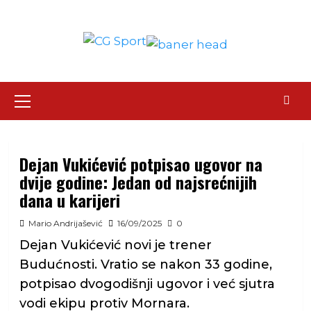
Skip
to
content
Primary
Menu
Dejan Vukićević potpisao ugovor na
dvije godine: Jedan od najsrećnijih
dana u karijeri
Mario Andrijašević
16/09/2025
0
Dejan Vukićević novi je trener
Budućnosti. Vratio se nakon 33 godine,
potpisao dvogodišnji ugovor i već sjutra
vodi ekipu protiv Mornara.