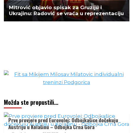
Možda ste propustili…
Prve provjere pred Eurovolej: Odbojkašice dočekuju
Austriju u Kolašinu – Odbojka Crna Gora