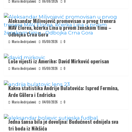
Mario Andrijašević
06/08/2026
0
Aleksandar Milivojević promovisan u prvog trenera
MAV Elorea, kćerka Lina u prvom ženskom timu –
Odbojka Crna Gora
Mario Andrijašević
05/08/2026
0
Loše vijesti iz Amerike: David Mirković operisan
Mario Andrijašević
05/08/2026
0
Kakva statistika Andrije Bulatovića: Ispred Fermína,
Arde Gülera i Endricka
Mario Andrijašević
04/08/2026
0
Jedna šansa bila je dovoljna: Budućnost odnijela sva
tri boda iz Nikšića