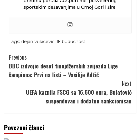
urednik portala CGsport.me, posvećenog
sportskim dešavanjima u Crnoj Gori i šire.
Tags:
dejan vukicevic
,
fk buducnost
Continue
Previous
Reading
BBC izdvojio deset tinejdžerskih zvijezda Lige
šampiona: Prvi na listi – Vasilije Adžić
Next
UEFA kaznila FSCG sa 16.600 eura, Bulatović
suspendovan i dodatno sankcionisan
Povezani članci