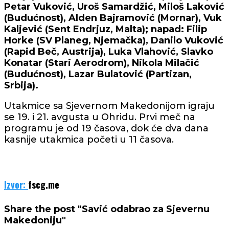
Petar Vuković, Uroš Samardžić, Miloš Laković
(Budućnost),
Alden Bajramović
(Mornar),
Vuk
Kaljević
(Sent Endrjuz, Malta); napad:
Filip
Horke
(SV Planeg, Njemačka),
Danilo Vuković
(Rapid Beč, Austrija),
Luka Vlahović, Slavko
Konatar
(Stari Aerodrom),
Nikola Milačić
(Budućnost),
Lazar Bulatović
(Partizan,
Srbija).
Utakmice sa Sjevernom Makedonijom igraju
se 19. i 21. avgusta u Ohridu. Prvi meč na
programu je od 19 časova, dok će dva dana
kasnije utakmica početi u 11 časova.
Izvor:
fscg.me
Share the post "Savić odabrao za Sjevernu
Makedoniju"