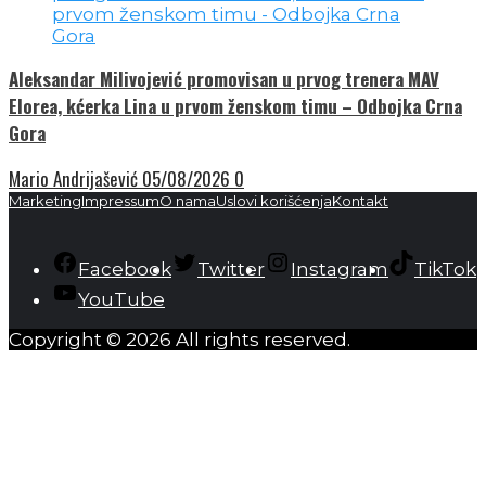
Aleksandar Milivojević promovisan u prvog trenera MAV
Elorea, kćerka Lina u prvom ženskom timu – Odbojka Crna
Gora
Mario Andrijašević
05/08/2026
0
Marketing
Impressum
O nama
Uslovi korišćenja
Kontakt
Facebook
Twitter
Instagram
TikTok
YouTube
Copyright © 2026 All rights reserved.