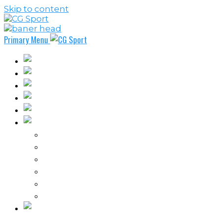
Skip to content
Primary Menu
Fudbal
Košarka
Rukomet
Vaterpolo
Borilački sportovi
Ostali sportovi
FPL – Fantazi Premijer liga
Odbojka
Tenis
Intervju
Kolumne
Ostalo
Vi nas činite nezavisnim!