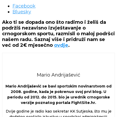
Facebook
Bluesky
Ako ti se dopada ono što radimo i želiš da
podržiš nezavisno izvještavanje o
crnogorskom sportu, razmisli o maloj podršci
našem radu. Saznaj više i pridruži nam se
već od 2€ mjesečno
ovdje
.
Mario Andrijašević
Mario Andrijašević se bavi sportskim novinarstvom od
2008. godine, kada je pokrenuo svoj prvi blog. U
periodu od 2012. do 2015. bio je urednik crnogorske
verzije poznatog portala FightSite.hr.
Dvije godine je radio kao sekretar KK Sutjeska, što mu je
dodatno proširilo iskustvo u sportskoj administraciji.