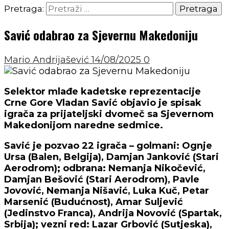
Pretraga:
Savić odabrao za Sjevernu Makedoniju
Mario Andrijašević
14/08/2025
0
Selektor mlađe kadetske reprezentacije
Crne Gore Vladan Savić objavio je spisak
igrača za prijateljski dvomeč sa Sjevernom
Makedonijom naredne sedmice.
Savić je pozvao 22 igrača – golmani:
Ognje
Ursa
(Balen, Belgija),
Damjan Janković
(Stari
Aerodrom); odbrana:
Nemanja Nikočević,
Damjan Bešović
(Stari Aerodrom),
Pavle
Jovović, Nemanja Nišavić, Luka Kuč, Petar
Marsenić
(Budućnost),
Amar Suljević
(Jedinstvo Franca),
Andrija Novović
(Spartak,
Srbija); vezni red:
Lazar Grbović
(Sutjeska),