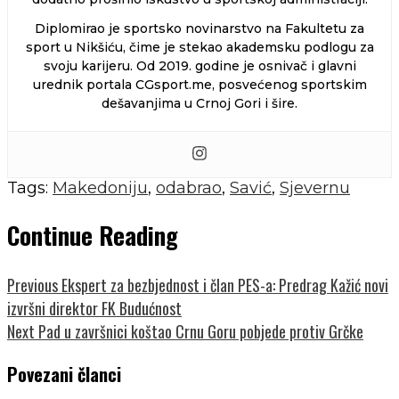
Diplomirao je sportsko novinarstvo na Fakultetu za
sport u Nikšiću, čime je stekao akademsku podlogu za
svoju karijeru. Od 2019. godine je osnivač i glavni
urednik portala CGsport.me, posvećenog sportskim
dešavanjima u Crnoj Gori i šire.
Tags:
Makedoniju
,
odabrao
,
Savić
,
Sjevernu
Continue Reading
Previous
Ekspert za bezbjednost i član PES-a: Predrag Kažić novi
izvršni direktor FK Budućnost
Next
Pad u završnici koštao Crnu Goru pobjede protiv Grčke
Povezani članci