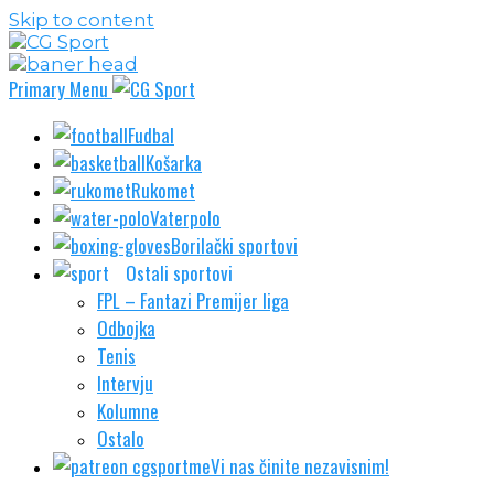
Skip to content
Primary Menu
Fudbal
Košarka
Rukomet
Vaterpolo
Borilački sportovi
Ostali sportovi
FPL – Fantazi Premijer liga
Odbojka
Tenis
Intervju
Kolumne
Ostalo
Vi nas činite nezavisnim!