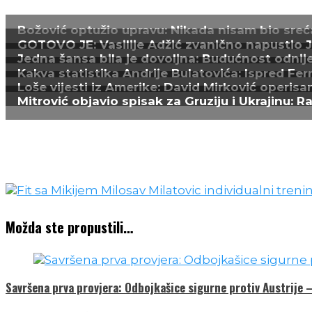
Možda ste propustili…
Savršena prva provjera: Odbojkašice sigurne protiv Austrije