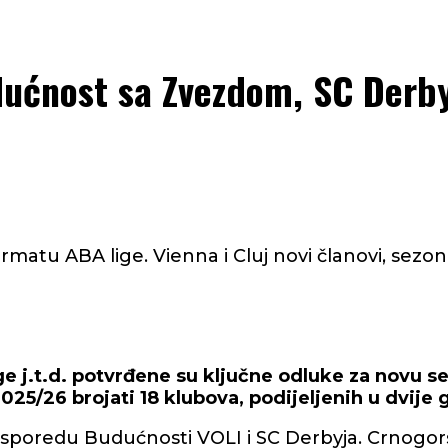
ućnost sa Zvezdom, SC Derby
matu ABA lige. Vienna i Cluj novi članovi, sezon
ge j.t.d. potvrđene su ključne odluke za novu 
025/26 brojati 18 klubova, podijeljenih u dvije
asporedu Budućnosti VOLI i SC Derbyja. Crnogors