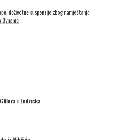
ope, doživotne suspenzije zbog namještanja
iv Dynama
 Gülera i Endricka
da iz Nikšića