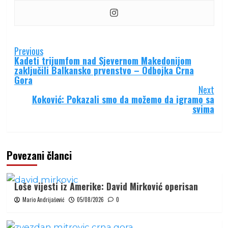
Continue
Previous
Kadeti trijumfom nad Sjevernom Makedonijom
Reading
zaključili Balkansko prvenstvo – Odbojka Crna
Gora
Next
Koković: Pokazali smo da možemo da igramo sa
svima
Povezani članci
Loše vijesti iz Amerike: David Mirković operisan
Mario Andrijašević
05/08/2026
0