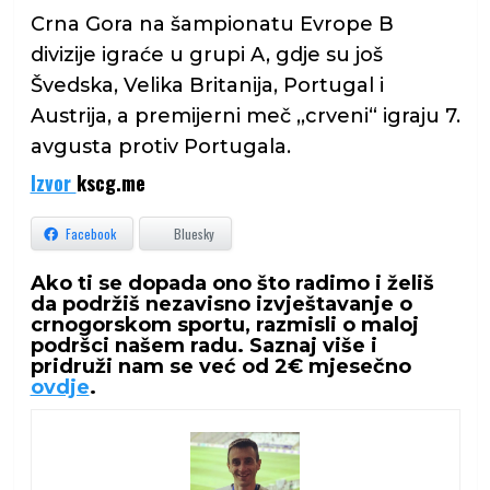
Crna Gora na šampionatu Evrope B
divizije igraće u grupi A, gdje su još
Švedska, Velika Britanija, Portugal i
Austrija, a premijerni meč ,,crveni“ igraju 7.
avgusta protiv Portugala.
Izvor
kscg.me
Facebook
Bluesky
Ako ti se dopada ono što radimo i želiš
da podržiš nezavisno izvještavanje o
crnogorskom sportu, razmisli o maloj
podršci našem radu. Saznaj više i
pridruži nam se već od 2€ mjesečno
ovdje
.