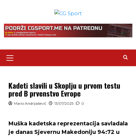
Skip
to
content
Primary
Menu
Kadeti slavili u Skoplju u prvom testu
pred B prvenstvo Evrope
Mario Andrijašević
13/07/2025
0
Muška kadetska reprezentacija savladala
je danas Sjevernu Makedoniju 94:72 u