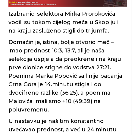
Izabranici selektora Mirka Prorokovića
vodili su tokom cijelog meča u Skoplju i
na kraju zasluženo stigli do trijumfa.
Domaćin je, istina, bolje otvorio meč –
imao prednost 10:3, 13:7, ali je naša
selekcija uspjela da preokrene i na kraju
prve dionice stigne do vođstva 27:21.
Poenima Marka Popović sa linije bacanja
Crna Gora je 14.minutu stigla i do
dvocifrene razlike (36:25), a poenima
Malovića imali smo +10 (49:39) na
poluvremenu.
U nastavku je naš tim konstantno
uvećavao prednost, a već u 24.minutu