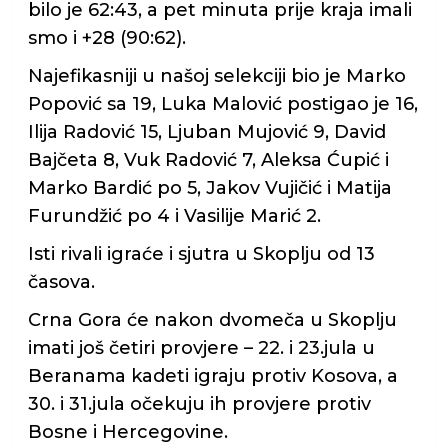
bilo je 62:43, a pet minuta prije kraja imali
smo i +28 (90:62).
Najefikasniji u našoj selekciji bio je Marko
Popović sa 19, Luka Malović postigao je 16,
Ilija Radović 15, Ljuban Mujović 9, David
Bajčeta 8, Vuk Radović 7, Aleksa Ćupić i
Marko Bardić po 5, Jakov Vujičić i Matija
Furundžić po 4 i Vasilije Marić 2.
Isti rivali igraće i sjutra u Skoplju od 13
časova.
Crna Gora će nakon dvomeča u Skoplju
imati još četiri provjere – 22. i 23.jula u
Beranama kadeti igraju protiv Kosova, a
30. i 31.jula očekuju ih provjere protiv
Bosne i Hercegovine.