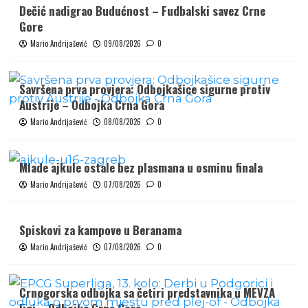
Dečić nadigrao Budućnost – Fudbalski savez Crne
Gore
Mario Andrijašević
09/08/2026
0
Savršena prva provjera: Odbojkašice sigurne protiv
Austrije – Odbojka Crna Gora
Mario Andrijašević
08/08/2026
0
Mlade ajkule ostale bez plasmana u osminu finala
Mario Andrijašević
07/08/2026
0
Spiskovi za kampove u Beranama
Mario Andrijašević
07/08/2026
0
Crnogorska odbojka sa četiri predstavnika u MEVZA