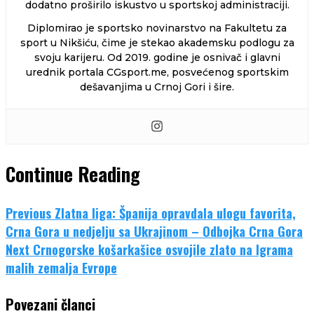
dodatno proširilo iskustvo u sportskoj administraciji.
Diplomirao je sportsko novinarstvo na Fakultetu za
sport u Nikšiću, čime je stekao akademsku podlogu za
svoju karijeru. Od 2019. godine je osnivač i glavni
urednik portala CGsport.me, posvećenog sportskim
dešavanjima u Crnoj Gori i šire.
Continue Reading
Previous
Zlatna liga: Španija opravdala ulogu favorita,
Crna Gora u nedjelju sa Ukrajinom – Odbojka Crna Gora
Next
Crnogorske košarkašice osvojile zlato na Igrama
malih zemalja Evrope
Povezani članci