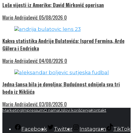
Loše vijesti iz Amerike: David Mirković operisan
Mario Andrijašević
05/08/2026
0
Kakva statistika Andrije Bulatovića: Ispred Fermína, Arde
Gülera i Endricka
Mario Andrijašević
04/08/2026
0
Jedna šansa bila je dovoljna: Budućnost odnijela sva tri
boda iz Nikšića
Mario Andrijašević
03/08/2026
0
Marketing
Impressum
O nama
Uslovi korišćenja
Kontakt
Facebook
Twitter
Instagram
TikTok