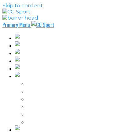
Skip to content
Primary Menu
Fudbal
Košarka
Rukomet
Vaterpolo
Borilački sportovi
Ostali sportovi
FPL – Fantazi Premijer liga
Odbojka
Tenis
Intervju
Kolumne
Ostalo
Vi nas činite nezavisnim!