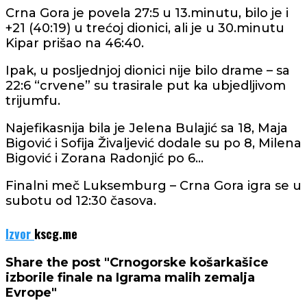
Crna Gora je povela 27:5 u 13.minutu, bilo je i
+21 (40:19) u trećoj dionici, ali je u 30.minutu
Kipar prišao na 46:40.
Ipak, u posljednjoj dionici nije bilo drame – sa
22:6 “crvene” su trasirale put ka ubjedljivom
trijumfu.
Najefikasnija bila je Jelena Bulajić sa 18, Maja
Bigović i Sofija Živaljević dodale su po 8, Milena
Bigović i Zorana Radonjić po 6…
Finalni meč Luksemburg – Crna Gora igra se u
subotu od 12:30 časova.
Izvor
kscg.me
Share the post "Crnogorske košarkašice
izborile finale na Igrama malih zemalja
Evrope"