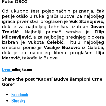
Foto: OSCG
Od ukupno šest pojedinačnih priznanja, čak
pet je otišlo u ruke igrača Budve. Za najboljeg
igrača prvenstva proglašen je
Vuk Stanojević
,
dok je za najboljeg tehničara izabran
Jovan
Tmušić
. Najbolji primač servisa je
Filip
Milosavljević
, a za najboljeg srednjeg blokera
izabran je
Vukota Čelebić
. Titulu najboljeg
smečera ponio je
Vasilije Božović
iz Galeba,
dok je za najboljeg libera proglašen
Ilija
Marović
, takođe iz Budve.
Izvor
odbojka.me
Share the post "Kadeti Budve šampioni Crne
Gore"
Facebook
Bluesky