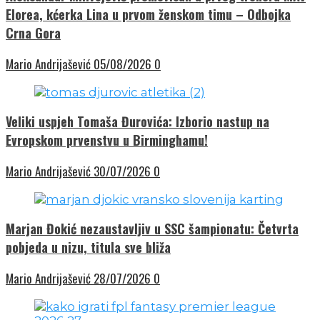
Elorea, kćerka Lina u prvom ženskom timu – Odbojka
Crna Gora
Mario Andrijašević
05/08/2026
0
Veliki uspjeh Tomaša Đurovića: Izborio nastup na
Evropskom prvenstvu u Birminghamu!
Mario Andrijašević
30/07/2026
0
Marjan Đokić nezaustavljiv u SSC šampionatu: Četvrta
pobjeda u nizu, titula sve bliža
Mario Andrijašević
28/07/2026
0