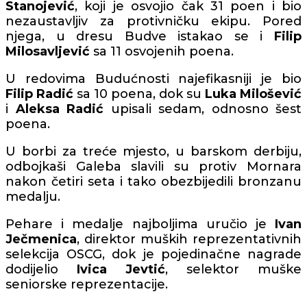
Stanojević
, koji je osvojio čak 31 poen i bio
nezaustavljiv za protivničku ekipu. Pored
njega, u dresu Budve istakao se i
Filip
Milosavljević
sa 11 osvojenih poena.
U redovima Budućnosti najefikasniji je bio
Filip Radić
sa 10 poena, dok su
Luka Milošević
i
Aleksa Radić
upisali sedam, odnosno šest
poena.
U borbi za treće mjesto, u barskom derbiju,
odbojkaši Galeba slavili su protiv Mornara
nakon četiri seta i tako obezbijedili bronzanu
medalju.
Pehare i medalje najboljima uručio je
Ivan
Ječmenica
, direktor muških reprezentativnih
selekcija OSCG, dok je pojedinačne nagrade
dodijelio
Ivica Jevtić
, selektor muške
seniorske reprezentacije.