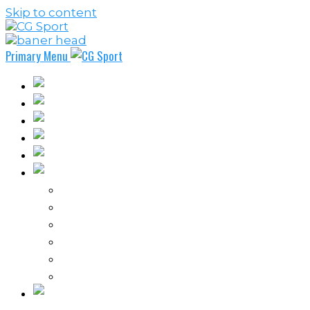
Skip to content
Primary Menu
Fudbal
Košarka
Rukomet
Vaterpolo
Borilački sportovi
Ostali sportovi
FPL – Fantazi Premijer liga
Odbojka
Tenis
Intervju
Kolumne
Ostalo
Vi nas činite nezavisnim!