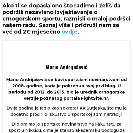
Ako ti se dopada ono što radimo i želiš da
podržiš nezavisno izvještavanje o
crnogorskom sportu, razmisli o maloj podršci
našem radu. Saznaj više i pridruži nam se
već od 2€ mjesečno
ovdje
.
Mario Andrijašević
Mario Andrijašević se bavi sportskim novinarstvom od
2008. godine, kada je pokrenuo svoj prvi blog. U
periodu od 2012. do 2015. bio je urednik crnogorske
verzije poznatog portala FightSite.hr.
Dvije godine je radio kao sekretar KK Sutjeska, što mu je
dodatno proširilo iskustvo u sportskoj administraciji.
Diplomirao je sportsko novinarstvo na Fakultetu za
sport u Nikšiću, čime je stekao akademsku podlogu za