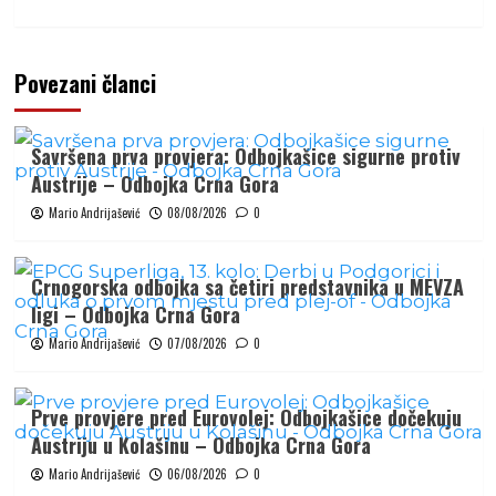
Povezani članci
Savršena prva provjera: Odbojkašice sigurne protiv
Austrije – Odbojka Crna Gora
Mario Andrijašević
08/08/2026
0
Crnogorska odbojka sa četiri predstavnika u MEVZA
ligi – Odbojka Crna Gora
Mario Andrijašević
07/08/2026
0
Prve provjere pred Eurovolej: Odbojkašice dočekuju
Austriju u Kolašinu – Odbojka Crna Gora
Mario Andrijašević
06/08/2026
0