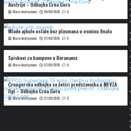
Austrije – Odbojka Crna Gora
Mario Andrijašević
08/08/2026
0
Mlade ajkule ostale bez plasmana u osminu finala
Mario Andrijašević
07/08/2026
0
Spiskovi za kampove u Beranama
Mario Andrijašević
07/08/2026
0
Crnogorska odbojka sa četiri predstavnika u MEVZA
ligi – Odbojka Crna Gora
Mario Andrijašević
07/08/2026
0
s
v