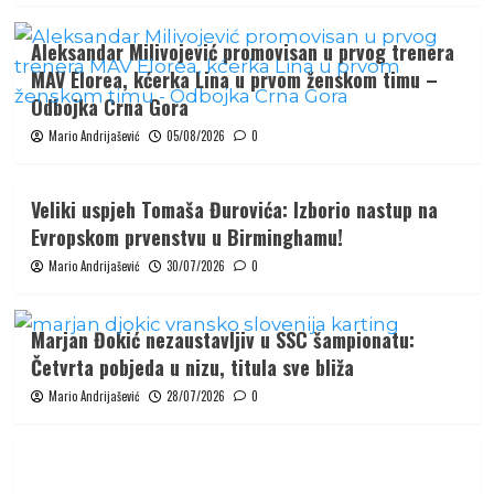
Aleksandar Milivojević promovisan u prvog trenera
MAV Elorea, kćerka Lina u prvom ženskom timu –
Odbojka Crna Gora
Mario Andrijašević
05/08/2026
0
Veliki uspjeh Tomaša Đurovića: Izborio nastup na
Evropskom prvenstvu u Birminghamu!
Mario Andrijašević
30/07/2026
0
Marjan Đokić nezaustavljiv u SSC šampionatu:
Četvrta pobjeda u nizu, titula sve bliža
Mario Andrijašević
28/07/2026
0