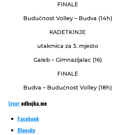
FINALE
Budućnost Volley – Budva (14h)
KADETKINJE
utakmica za 3. mjesto
Galeb – Gimnazijalac (16)
FINALE
Budva – Budućnost Volley (18h)
Izvor
odbojka.me
Share
Facebook
the
Bluesky
post