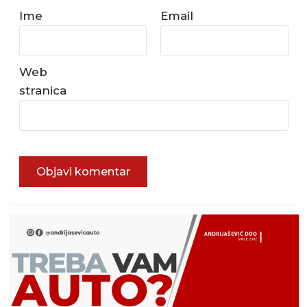
Ime
Email
Web
stranica