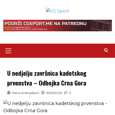
Skip
to
content
Primary
Menu
U nedjelju završnica kadetskog
prvenstva – Odbojka Crna Gora
Mario Andrijašević
16/05/2025
0