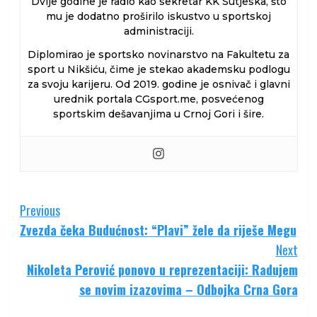
Dvije godine je radio kao sekretar KK Sutjeska, što
mu je dodatno proširilo iskustvo u sportskoj
administraciji.
Diplomirao je sportsko novinarstvo na Fakultetu za
sport u Nikšiću, čime je stekao akademsku podlogu
za svoju karijeru. Od 2019. godine je osnivač i glavni
urednik portala CGsport.me, posvećenog
sportskim dešavanjima u Crnoj Gori i šire.
Continue
Previous
Zvezda čeka Budućnost: “Plavi” žele da riješe Megu
Reading
Next
Nikoleta Perović ponovo u reprezentaciji: Radujem
se novim izazovima – Odbojka Crna Gora