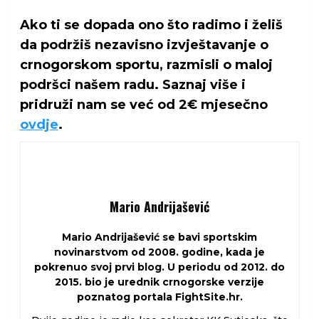
"U
Ako ti se dopada ono što radimo i želiš
nedjelju
da podržiš nezavisno izvještavanje o
završnica
crnogorskom sportu, razmisli o maloj
kadetskog
podršci našem radu. Saznaj više i
prvenstva
pridruži nam se već od 2€ mjesečno
–
ovdje
.
Odbojka
Crna
Gora"
Mario Andrijašević
Mario Andrijašević se bavi sportskim
novinarstvom od 2008. godine, kada je
pokrenuo svoj prvi blog. U periodu od 2012. do
2015. bio je urednik crnogorske verzije
poznatog portala FightSite.hr.