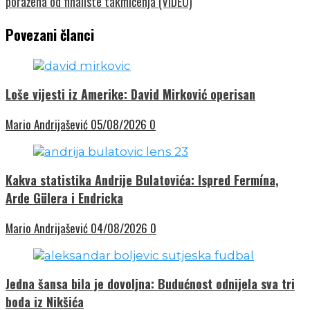
poražena od finaliste takmičenja (VIDEO)
Povezani članci
Loše vijesti iz Amerike: David Mirković operisan
Mario Andrijašević
05/08/2026
0
Kakva statistika Andrije Bulatovića: Ispred Fermína,
Arde Gülera i Endricka
Mario Andrijašević
04/08/2026
0
Jedna šansa bila je dovoljna: Budućnost odnijela sva tri
boda iz Nikšića