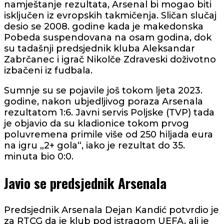
namještanje rezultata, Arsenal bi mogao biti
isključen iz evropskih takmičenja. Sličan slučaj
desio se 2008. godine kada je makedonska
Pobeda suspendovana na osam godina, dok
su tadašnji predsjednik kluba Aleksandar
Zabrčanec i igrač Nikolče Zdraveski doživotno
izbačeni iz fudbala.
Sumnje su se pojavile još tokom ljeta 2023.
godine, nakon ubjedljivog poraza Arsenala
rezultatom 1:6. Javni servis Poljske (TVP) tada
je objavio da su kladionice tokom prvog
poluvremena primile više od 250 hiljada eura
na igru „2+ gola“, iako je rezultat do 35.
minuta bio 0:0.
Javio se predsjednik Arsenala
Predsjednik Arsenala Dejan Kandić potvrdio je
za RTCG da je klub pod istragom UEFA, ali je