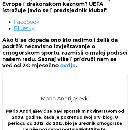
Evrope i drakonskom kaznom? UEFA
istražuje javio se i predsjednik kluba!"
Facebook
Bluesky
Ako ti se dopada ono što radimo i želiš da
podržiš nezavisno izvještavanje o
crnogorskom sportu, razmisli o maloj podršci
našem radu. Saznaj više i pridruži nam se
već od 2€ mjesečno
ovdje
.
Mario Andrijašević
Mario Andrijašević se bavi sportskim novinarstvom od
2008. godine, kada je pokrenuo svoj prvi blog. U
periodu od 2012. do 2015. bio je urednik crnogorske
verzije poznatog portala FightSite.hr.