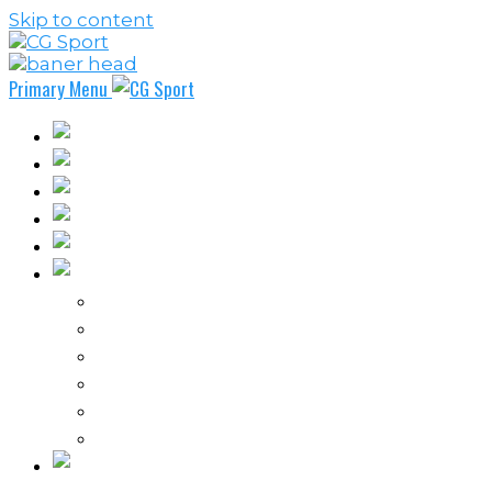
Skip to content
Primary Menu
Fudbal
Košarka
Rukomet
Vaterpolo
Borilački sportovi
Ostali sportovi
FPL – Fantazi Premijer liga
Odbojka
Tenis
Intervju
Kolumne
Ostalo
Vi nas činite nezavisnim!