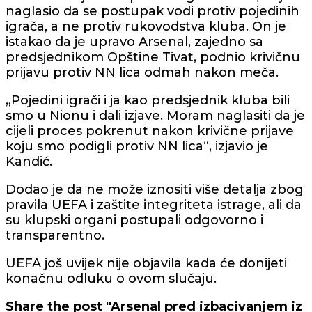
naglasio da se postupak vodi protiv pojedinih
igrača, a ne protiv rukovodstva kluba. On je
istakao da je upravo Arsenal, zajedno sa
predsjednikom Opštine Tivat, podnio krivičnu
prijavu protiv NN lica odmah nakon meča.
„Pojedini igrači i ja kao predsjednik kluba bili
smo u Nionu i dali izjave. Moram naglasiti da je
cijeli proces pokrenut nakon krivične prijave
koju smo podigli protiv NN lica“, izjavio je
Kandić.
Dodao je da ne može iznositi više detalja zbog
pravila UEFA i zaštite integriteta istrage, ali da
su klupski organi postupali odgovorno i
transparentno.
UEFA još uvijek nije objavila kada će donijeti
konačnu odluku o ovom slučaju.
Share the post "Arsenal pred izbacivanjem iz