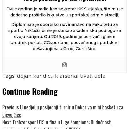
Dvije godine je radio kao sekretar KK Sutjeska, što mu je
dodatno proširilo iskustvo u sportskoj administraciji.
Diplomirao je sportsko novinarstvo na Fakultetu za
sport u Nikšiću, čime je stekao akademsku podlogu za
svoju karijeru. Od 2019. godine je osnivač i glavni
urednik portala CGsport.me, posvećenog sportskim
dešavanjima u Crnoj Gori i šire.
Tags:
dejan kandic
,
fk arsenal tivat
,
uefa
Continue Reading
Previous
U nedjelju posljednji turnir u DekorIva mini basketu za
djevojčice
Next
Trabzonspor U19 u finalu Lige šampiona: Budućnost