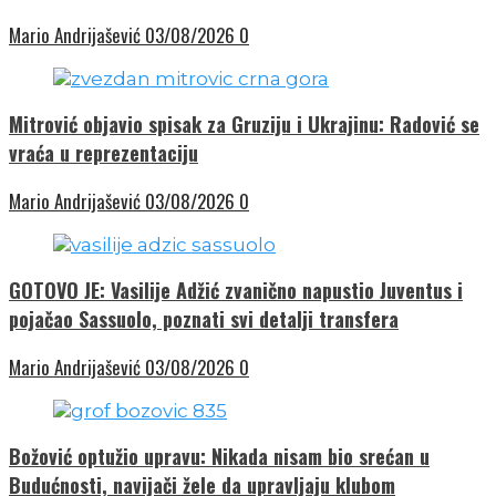
Mario Andrijašević
03/08/2026
0
Mitrović objavio spisak za Gruziju i Ukrajinu: Radović se
vraća u reprezentaciju
Mario Andrijašević
03/08/2026
0
GOTOVO JE: Vasilije Adžić zvanično napustio Juventus i
pojačao Sassuolo, poznati svi detalji transfera
Mario Andrijašević
03/08/2026
0
Božović optužio upravu: Nikada nisam bio srećan u
Budućnosti, navijači žele da upravljaju klubom