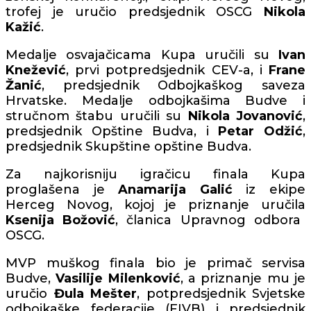
trofej je uručio predsjednik OSCG
Nikola
Kažić
.
Medalje osvajačicama Kupa uručili su
Ivan
Knežević
, prvi potpredsjednik CEV-a, i
Frane
Žanić
, predsjednik Odbojkaškog saveza
Hrvatske. Medalje odbojkašima Budve i
stručnom štabu uručili su
Nikola Jovanović
,
predsjednik Opštine Budva, i
Petar Odžić
,
predsjednik Skupštine opštine Budva.
Za najkorisniju igračicu finala Kupa
proglašena je
Anamarija Galić
iz ekipe
Herceg Novog, kojoj je priznanje uručila
Ksenija Božović
, članica Upravnog odbora
OSCG.
MVP muškog finala bio je primač servisa
Budve,
Vasilije Milenković
, a priznanje mu je
uručio
Đula Mešter
, potpredsjednik Svjetske
odbojkaške federacije (FIVB) i predsjednik