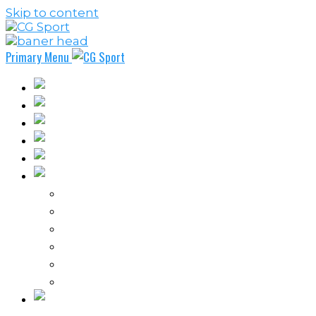
Skip to content
Primary Menu
Fudbal
Košarka
Rukomet
Vaterpolo
Borilački sportovi
Ostali sportovi
FPL – Fantazi Premijer liga
Odbojka
Tenis
Intervju
Kolumne
Ostalo
Vi nas činite nezavisnim!