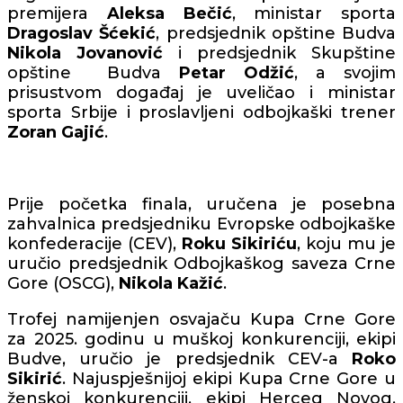
premijera
Aleksa Bečić
, ministar sporta
Dragoslav
Šćekić
, predsjednik opštine Budva
Nikola
Jovanović
i predsjednik Skupštine
opštine Budva
Petar
Odžić
, a svojim
prisustvom događaj je uveličao i ministar
sporta Srbije i proslavljeni odbojkaški trener
Zoran
Gajić
.
Prije početka finala, uručena je posebna
zahvalnica predsjedniku Evropske odbojkaške
konfederacije (CEV),
Roku Sikiriću
, koju mu je
uručio predsjednik Odbojkaškog saveza Crne
Gore (OSCG),
Nikola Kažić
.
Trofej namijenjen osvajaču Kupa Crne Gore
za 2025. godinu u muškoj konkurenciji, ekipi
Budve, uručio je predsjednik CEV-a
Roko
Sikirić
. Najuspješnijoj ekipi Kupa Crne Gore u
ženskoj konkurenciji, ekipi Herceg Novog,