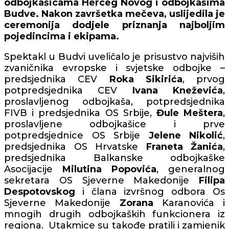
odbojkašicama Herceg Novog i odbojkašima
Budve. Nakon završetka mečeva, uslijedila je
ceremonija dodjele priznanja najboljim
pojedincima i ekipama.
Spektakl u Budvi uveličalo je prisustvo najviših
zvaničnika evropske i svjetske odbojke –
predsjednika CEV
Roka Sikirića
, prvog
potpredsjednika CEV
Ivana
Kneževića
,
proslavljenog odbojkaša, potpredsjednika
FIVB i predsjednika OS Srbije,
Đule
Meštera
,
proslavljene odbojkašice i prve
potpredsjednice OS Srbije
Jelene
Nikolić
,
predsjednika OS Hrvatske
Franeta
Žanića
,
predsjednika Balkanske odbojkaške
Asocijacije
Milutina
Popovića
, generalnog
sekretara OS Sjeverne Makedonije
Filipa
Despotovskog
i člana izvršnog odbora Os
Sjeverne Makedonije
Zorana
Karanovića i
mnogih drugih odbojkaških funkcionera iz
regiona. Utakmice su takođe pratili i zamjenik