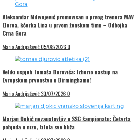
Aleksandar Milivojević promovisan u prvog trenera MAV
Elorea, kćerka Lina u prvom ženskom timu – Odbojka
Crna Gora
Mario Andrijašević
05/08/2026
0
Veliki uspjeh Tomaša Đurovića: Izborio nastup na
Evropskom prvenstvu u Birminghamu!
Mario Andrijašević
30/07/2026
0
Marjan Đokić nezaustavljiv u SSC šampionatu: Četvrta
pobjeda u nizu, titula sve bliža