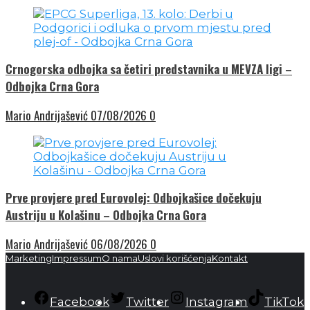
Crnogorska odbojka sa četiri predstavnika u MEVZA ligi –
Odbojka Crna Gora
Mario Andrijašević
07/08/2026
0
Prve provjere pred Eurovolej: Odbojkašice dočekuju
Austriju u Kolašinu – Odbojka Crna Gora
Mario Andrijašević
06/08/2026
0
Marketing
Impressum
O nama
Uslovi korišćenja
Kontakt
Facebook
Twitter
Instagram
TikTok