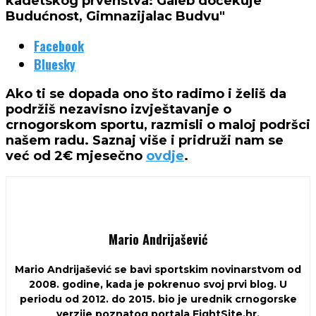
kadetskog prvenstva: Galeb dočekuje
Budućnost, Gimnazijalac Budvu"
Facebook
Bluesky
Ako ti se dopada ono što radimo i želiš da
podržiš nezavisno izvještavanje o
crnogorskom sportu, razmisli o maloj podršci
našem radu. Saznaj više i pridruži nam se
već od 2€ mjesečno
ovdje
.
Mario Andrijašević
Mario Andrijašević se bavi sportskim novinarstvom od
2008. godine, kada je pokrenuo svoj prvi blog. U
periodu od 2012. do 2015. bio je urednik crnogorske
verzije poznatog portala FightSite.hr.