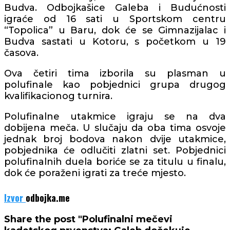
Budva. Odbojkašice Galeba i Budućnosti
igraće od 16 sati u Sportskom centru
“Topolica” u Baru, dok će se Gimnazijalac i
Budva sastati u Kotoru, s početkom u 19
časova.
Ova četiri tima izborila su plasman u
polufinale kao pobjednici grupa drugog
kvalifikacionog turnira.
Polufinalne utakmice igraju se na dva
dobijena meča. U slučaju da oba tima osvoje
jednak broj bodova nakon dvije utakmice,
pobjednika će odlučiti zlatni set. Pobjednici
polufinalnih duela boriće se za titulu u finalu,
dok će poraženi igrati za treće mjesto.
Izvor
odbojka.me
Share the post "Polufinalni mečevi