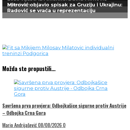
operisan
Mitrović objavio spisak za Gruziju i Ukrajinu:
Radović se vraća u reprezentaciju
Možda ste propustili…
Savršena prva provjera: Odbojkašice sigurne protiv Austrije
– Odbojka Crna Gora
Mario Andrijašević
08/08/2026
0