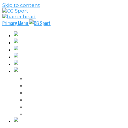
Skip to content
Primary Menu
Fudbal
Košarka
Rukomet
Vaterpolo
Borilački sportovi
Ostali sportovi
FPL – Fantazi Premijer liga
Odbojka
Tenis
Intervju
Kolumne
Ostalo
Vi nas činite nezavisnim!