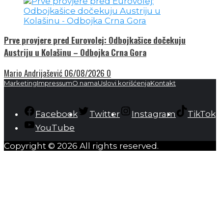
Prve provjere pred Eurovolej: Odbojkašice dočekuju
Austriju u Kolašinu – Odbojka Crna Gora
Mario Andrijašević
06/08/2026
0
Marketing
Impressum
O nama
Uslovi korišćenja
Kontakt
Facebook
Twitter
Instagram
TikTok
YouTube
Copyright © 2026 All rights reserved.