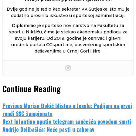
Dvije godine je radio kao sekretar KK Sutjeska, što mu je
dodatno proširilo iskustvo u sportskoj administraciji.
Diplomirao je sportsko novinarstvo na Fakultetu za
sport u Nikšiću, čime je stekao akademsku podlogu za
svoju karijeru. Od 2019. godine je osnivač i glavni
urednik portala CGsport.me, posvećenog sportskim
dešavanjima u Crnoj Gori i šire.
Continue Reading
Previous
Marjan Đokić blistao u Jesolu: Podiјum na prvoj
rundi SSC šampionata
Next
Infantino uputio telegram saučešća povodom smrti
Andrije Delibašića: Neće pasti u zaborav