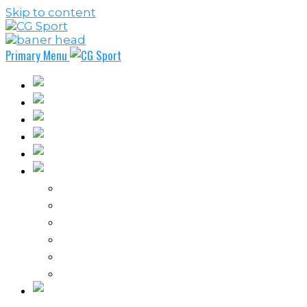
Skip to content
Primary Menu
Fudbal
Košarka
Rukomet
Vaterpolo
Borilački sportovi
Ostali sportovi
FPL – Fantazi Premijer liga
Odbojka
Tenis
Intervju
Kolumne
Ostalo
Vi nas činite nezavisnim!