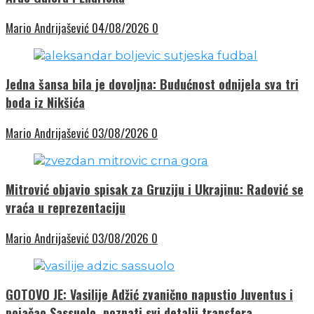
Mario Andrijašević
04/08/2026
0
Jedna šansa bila je dovoljna: Budućnost odnijela sva tri
boda iz Nikšića
Mario Andrijašević
03/08/2026
0
Mitrović objavio spisak za Gruziju i Ukrajinu: Radović se
vraća u reprezentaciju
Mario Andrijašević
03/08/2026
0
GOTOVO JE: Vasilije Adžić zvanično napustio Juventus i
pojačao Sassuolo, poznati svi detalji transfera