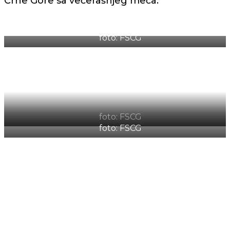
Crne Gore sa večerašnjeg meča.
foto: FSCG
foto: FSCG
foto: FSCG