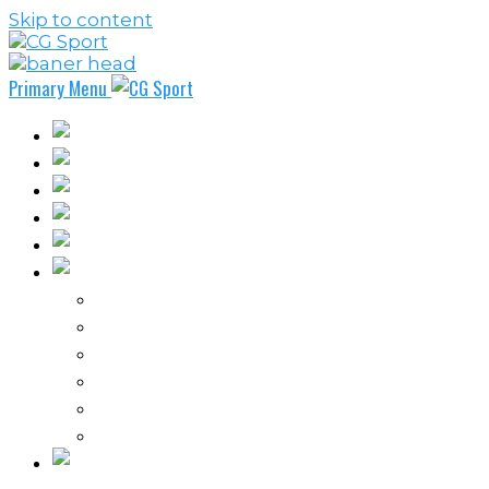
Skip to content
Primary Menu
Fudbal
Košarka
Rukomet
Vaterpolo
Borilački sportovi
Ostali sportovi
FPL – Fantazi Premijer liga
Odbojka
Tenis
Intervju
Kolumne
Ostalo
Vi nas činite nezavisnim!