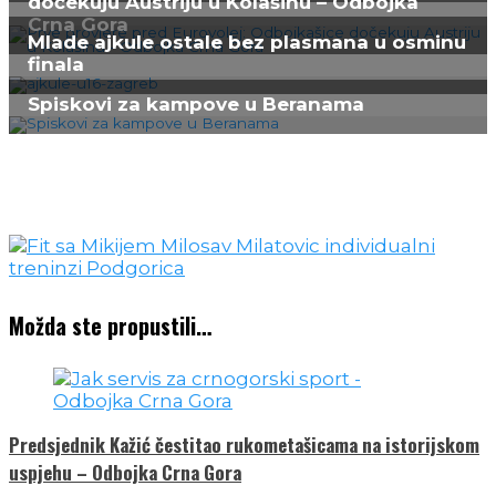
dočekuju Austriju u Kolašinu – Odbojka
Crna Gora
Mlade ajkule ostale bez plasmana u osminu
finala
Spiskovi za kampove u Beranama
Možda ste propustili…
Predsjednik Kažić čestitao rukometašicama na istorijskom
uspjehu – Odbojka Crna Gora