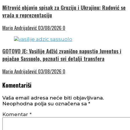
Mitrović objavio spisak za Gruziju i Ukrajinu: Radović se
vraća u reprezentaciju
Mario Andrijašević
03/08/2026
0
GOTOVO JE: Vasilije Adžić zvanično napustio Juventus i
pojačao Sassuolo, poznati svi detalji transfera
Mario Andrijašević
03/08/2026
0
Komentariši
Vaša email adresa neće biti objavljivana.
Neophodna polja su označena sa
*
Komentar
*