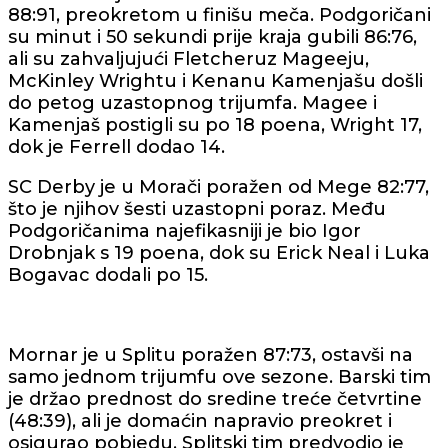
88:91, preokretom u finišu meča. Podgoričani
su minut i 50 sekundi prije kraja gubili 86:76,
ali su zahvaljujući Fletcheruz Mageeju,
McKinley Wrightu i Kenanu Kamenjašu došli
do petog uzastopnog trijumfa. Magee i
Kamenjaš postigli su po 18 poena, Wright 17,
dok je Ferrell dodao 14.
SC Derby je u Morači poražen od Mege 82:77,
što je njihov šesti uzastopni poraz. Među
Podgoričanima najefikasniji je bio Igor
Drobnjak s 19 poena, dok su Erick Neal i Luka
Bogavac dodali po 15.
Mornar je u Splitu poražen 87:73, ostavši na
samo jednom trijumfu ove sezone. Barski tim
je držao prednost do sredine treće četvrtine
(48:39), ali je domaćin napravio preokret i
osigurao pobjedu. Splitski tim predvodio je