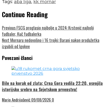
Tags:
aba liga
,
kk mornar
Continue Reading
Previous
FSCG proglasio najbolje u 2024: Krstović najbolji
fudbaler, Kuč fudbalerka
Next
Mornaru nedovoljno i 16 trojki: Barani nakon produžetka
izgubili od Igokee
Povezani članci
Bile na korak od zlata: Crna Gora vodila 22:20, osvojila
istorijsko srebro na Svjetskom prvenstvu!
Mario Andrijašević
09/08/2026
0