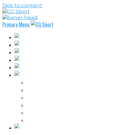
Skip to content
Primary Menu
Fudbal
Košarka
Rukomet
Vaterpolo
Borilački sportovi
Ostali sportovi
FPL – Fantazi Premijer liga
Odbojka
Tenis
Intervju
Kolumne
Ostalo
Vi nas činite nezavisnim!