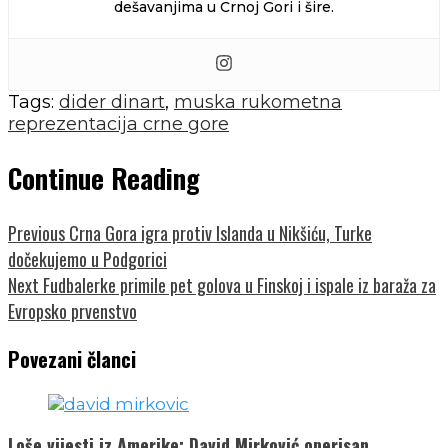
dešavanjima u Crnoj Gori i šire.
Tags:
dider dinart
,
muska rukometna
reprezentacija crne gore
Continue Reading
Previous
Crna Gora igra protiv Islanda u Nikšiću, Turke
dočekujemo u Podgorici
Next
Fudbalerke primile pet golova u Finskoj i ispale iz baraža za
Evropsko prvenstvo
Povezani članci
Loše vijesti iz Amerike: David Mirković operisan