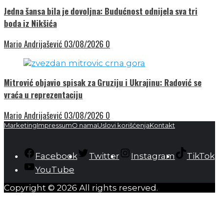
Jedna šansa bila je dovoljna: Budućnost odnijela sva tri
boda iz Nikšića
Mario Andrijašević
03/08/2026
0
Mitrović objavio spisak za Gruziju i Ukrajinu: Radović se
vraća u reprezentaciju
Mario Andrijašević
03/08/2026
0
Marketing
Impressum
O nama
Uslovi korišćenja
Kontakt
Facebook
Twitter
Instagram
TikTok
YouTube
Copyright © 2026 All rights reserved.