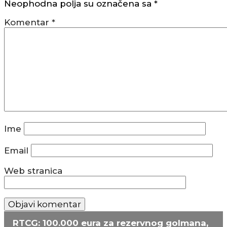
Neophodna polja su označena sa
*
Komentar
*
Ime
Email
Web stranica
RTCG: 100.000 eura za rezervnog golmana,