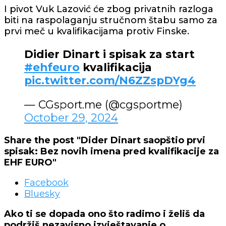
I pivot Vuk Lazović će zbog privatnih razloga
biti na raspolaganju stručnom štabu samo za
prvi meč u kvalifikacijama protiv Finske.
Didier Dinart i spisak za start
#ehfeuro
kvalifikacija
pic.twitter.com/N6ZZspDYg4
— CGsport.me (@cgsportme)
October 29, 2024
Share the post "Dider Dinart saopštio prvi
spisak: Bez novih imena pred kvalifikacije za
EHF EURO"
Facebook
Bluesky
Ako ti se dopada ono što radimo i želiš da
podržiš nezavisno izvještavanje o