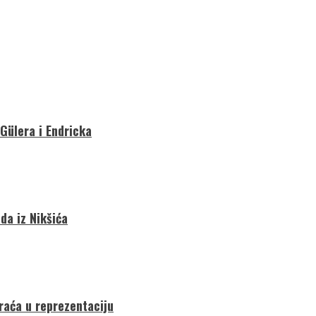
 Gülera i Endricka
da iz Nikšića
vraća u reprezentaciju