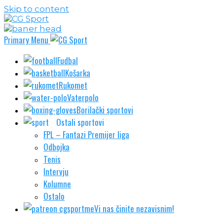
Skip to content
Primary Menu
Fudbal
Košarka
Rukomet
Vaterpolo
Borilački sportovi
Ostali sportovi
FPL – Fantazi Premijer liga
Odbojka
Tenis
Intervju
Kolumne
Ostalo
Vi nas činite nezavisnim!