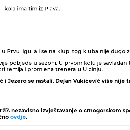
1 kola ima tim iz Plava.
t u Prvu ligu, ali se na klupi tog kluba nije dugo 
dvije pobjede u sezoni. U prvom kolu je savlada
 tri remija i promjena trenera u Ulcinju.
 i Jezero se rastali, Dejan Vukićević više nije 
držiš nezavisno izvještavanje o crnogorskom spo
ečno
ovdje
.