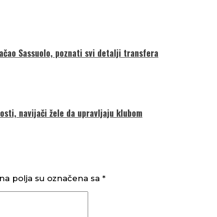
ačao Sassuolo, poznati svi detalji transfera
sti, navijači žele da upravljaju klubom
a polja su označena sa
*