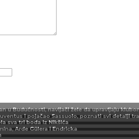
n u Budućnosti, navijači žele da upravljaju klubo
entus i pojačao Sassuolo, poznati svi detalji tra
a sva tri boda iz Nikšića
mína, Arde Gülera i Endricka
n