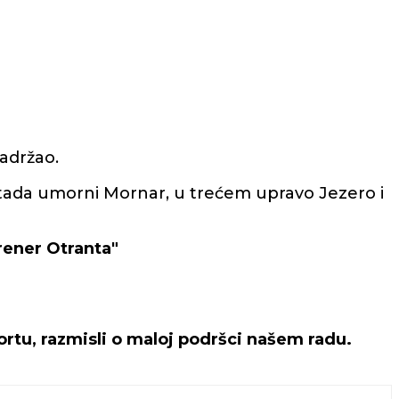
zadržao.
n tada umorni Mornar, u trećem upravo Jezero i
trener Otranta"
rtu, razmisli o maloj podršci našem radu.