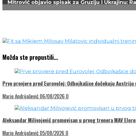
Mitrović objavio spisak za Gruziju i Ukrajinu: R
Možda ste propustili…
Prve provjere pred Eurovolej: Odbojkašice dočekuju Austriju
Mario Andrijašević
06/08/2026
0
Aleksandar Milivojević promovisan u prvog trenera MAV Elor
Mario Andrijašević
05/08/2026
0