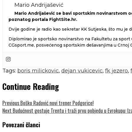
Mario Andrijašević
Mario Andrijašević se bavi sportskim novinarstvom od
poznatog portala FightSite.hr.
Dvije godine je radio kao sekretar KK Sutjeska, što mu je d
Diplomirao je sportsko novinarstvo na Fakultetu za sport u
CGsport.me, posvećenog sportskim dešavanjima u Crnoj Gor
Tags:
boris milickovic
,
dejan vukicevic
,
fk jezero
,
Continue Reading
Previous
Boško Radović novi trener Podgorice!
Next
Budućnost gostuje Trentu i traži prvu pobjedu u Evrokupu: Iz
Povezani članci