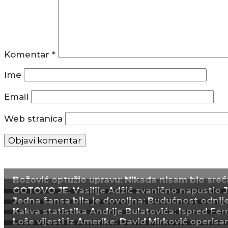
Komentar
*
Ime
Email
Web stranica
Božović optužio upravu: Nikada nisam bio sreća
GOTOVO JE: Vasilije Adžić zvanično napustio Juv
Jedna šansa bila je dovoljna: Budućnost odnijel
Kakva statistika Andrije Bulatovića: Ispred Fer
Loše vijesti iz Amerike: David Mirković operisa