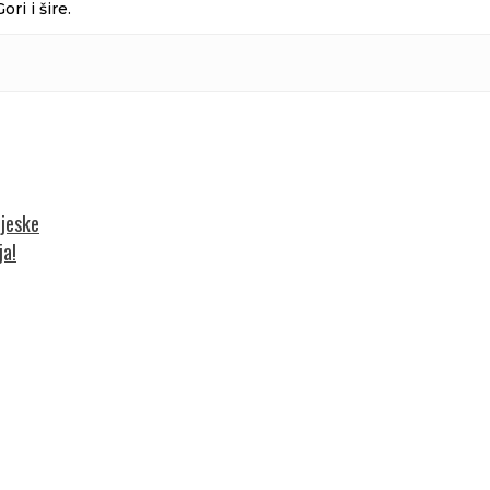
i i šire.
tjeske
ja!