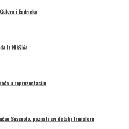
 Gülera i Endricka
da iz Nikšića
vraća u reprezentaciju
ačao Sassuolo, poznati svi detalji transfera