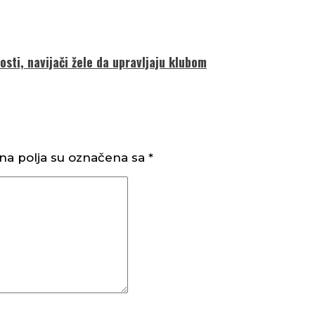
sti, navijači žele da upravljaju klubom
a polja su označena sa
*