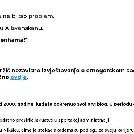
e ne bi bio problem.
 u Allsvenskanu.
ttenhama!"
držiš nezavisno izvještavanje o crnogorskom spo
ečno
ovdje
.
 2008. godine, kada je pokrenuo svoj prvi blog. U periodu o
odatno proširilo iskustvo u sportskoj administraciji.
 Nikšiću, čime je stekao akademsku podlogu za svoju karijeru. 