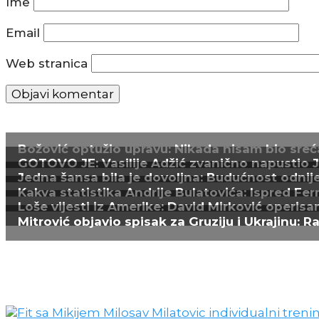
Ime
Email
Web stranica
Božović optužio upravu: Nikada nisam bio sreća
GOTOVO JE: Vasilije Adžić zvanično napustio Juv
Jedna šansa bila je dovoljna: Budućnost odnijel
Kakva statistika Andrije Bulatovića: Ispred Fer
Loše vijesti iz Amerike: David Mirković operisa
Mitrović objavio spisak za Gruziju i Ukrajinu: R