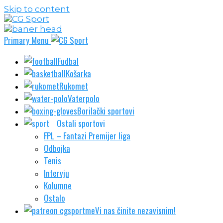
Skip to content
Primary Menu
Fudbal
Košarka
Rukomet
Vaterpolo
Borilački sportovi
Ostali sportovi
FPL – Fantazi Premijer liga
Odbojka
Tenis
Intervju
Kolumne
Ostalo
Vi nas činite nezavisnim!