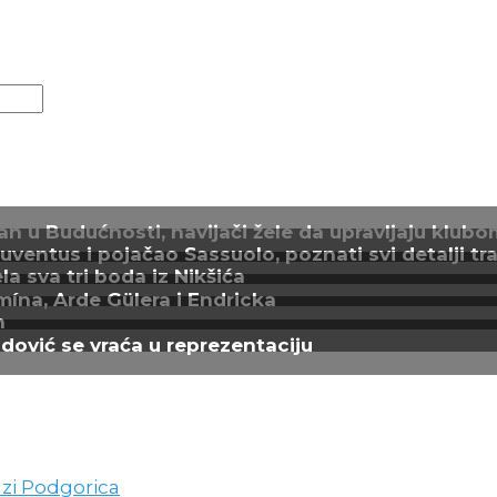
n u Budućnosti, navijači žele da upravljaju klubo
entus i pojačao Sassuolo, poznati svi detalji tra
a sva tri boda iz Nikšića
mína, Arde Gülera i Endricka
n
adović se vraća u reprezentaciju