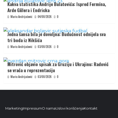
Kakva statistika Andrije Bulatovića: Ispred Fermína,
Arde Gülera i Endricka
Mario Andrijašević
04/08/2026
0
Jedna šansa bila je dovoljna: Budućnost odnijela sva
tri boda iz Nikšića
Mario Andrijašević
03/08/2026
0
Mitrović objavio spisak za Gruziju i Ukrajinu: Radović
se vraća u reprezentaciju
Mario Andrijašević
03/08/2026
0
Marketing
Impressum
O nama
Uslovi korišćenja
Kontakt