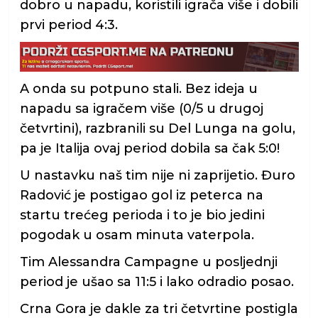
dobro u napadu, koristili igrača više i dobili
prvi period 4:3.
A onda su potpuno stali. Bez ideja u
napadu sa igračem više (0/5 u drugoj
četvrtini), razbranili su Del Lunga na golu,
pa je Italija ovaj period dobila sa čak 5:0!
U nastavku naš tim nije ni zaprijetio. Đuro
Radović je postigao gol iz peterca na
startu trećeg perioda i to je bio jedini
pogodak u osam minuta vaterpola.
Tim Alessandra Campagne u posljednji
period je ušao sa 11:5 i lako odradio posao.
Crna Gora je dakle za tri četvrtine postigla