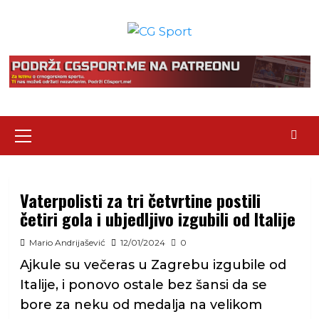
Skip
to
content
Primary
Menu
Vaterpolisti za tri četvrtine postili
četiri gola i ubjedljivo izgubili od Italije
Mario Andrijašević
12/01/2024
0
Ajkule su večeras u Zagrebu izgubile od
Italije, i ponovo ostale bez šansi da se
bore za neku od medalja na velikom