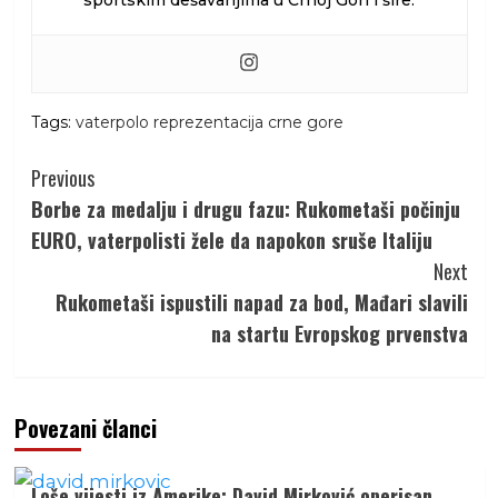
sportskim dešavanjima u Crnoj Gori i šire.
Tags:
vaterpolo reprezentacija crne gore
Continue
Previous
Reading
Borbe za medalju i drugu fazu: Rukometaši počinju
EURO, vaterpolisti žele da napokon sruše Italiju
Next
Rukometaši ispustili napad za bod, Mađari slavili
na startu Evropskog prvenstva
Povezani članci
Loše vijesti iz Amerike: David Mirković operisan