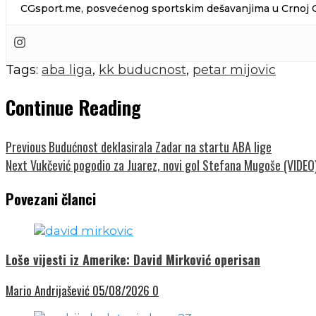
CGsport.me, posvećenog sportskim dešavanjima u Crnoj Gor
Tags:
aba liga
,
kk buducnost
,
petar mijovic
Continue Reading
Previous
Budućnost deklasirala Zadar na startu ABA lige
Next
Vukčević pogodio za Juarez, novi gol Stefana Mugoše (VIDEO
Povezani članci
Loše vijesti iz Amerike: David Mirković operisan
Mario Andrijašević
05/08/2026
0