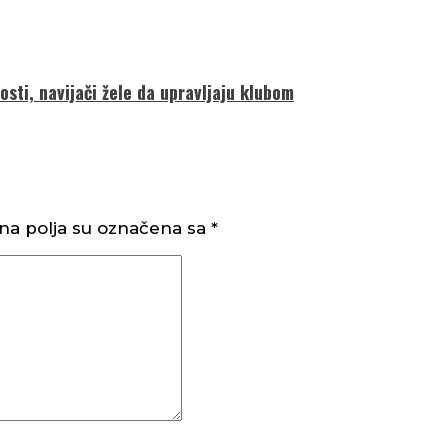
sti, navijači žele da upravljaju klubom
a polja su označena sa
*