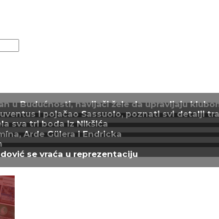
n u Budućnosti, navijači žele da upravljaju klubo
entus i pojačao Sassuolo, poznati svi detalji tra
a sva tri boda iz Nikšića
mína, Arde Gülera i Endricka
n
adović se vraća u reprezentaciju