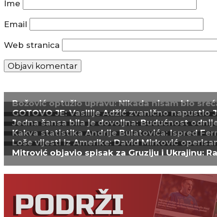
Ime
Email
Web stranica
Božović optužio upravu: Nikada nisam bio sreća
GOTOVO JE: Vasilije Adžić zvanično napustio Juv
Jedna šansa bila je dovoljna: Budućnost odnijel
Kakva statistika Andrije Bulatovića: Ispred Fer
Loše vijesti iz Amerike: David Mirković operisa
Mitrović objavio spisak za Gruziju i Ukrajinu: R