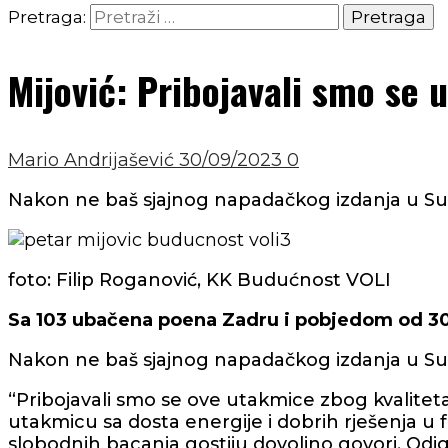
Pretraga:
Mijović: Pribojavali smo se
Mario Andrijašević
30/09/2023
0
Nakon ne baš sjajnog napadačkog izdanja u Supe
foto: Filip Roganović, KK Budućnost VOLI
Sa 103 ubačena poena Zadru i pobjedom od 30 r
Nakon ne baš sjajnog napadačkog izdanja u Supe
“Pribojavali smo se ove utakmice zbog kvaliteta
utakmicu sa dosta energije i dobrih rješenja u 
slobodnih bacanja gostiju dovoljno govori. Odi