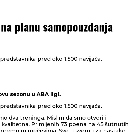
a na planu samopouzdanja
predstavnika pred oko 1.500 navijača.
ovu sezonu u ABA ligi.
predstavnika pred oko 1.500 navijača.
mo dva treninga. Mislim da smo otvorili
 kvalitetna. Primljenih 73 poena na 45 šutnutih
 pripremnim mečevima. Sve u svemu za nas jako