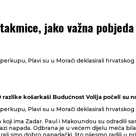
 utakmice, jako važna pobjed
rkupu, Plavi su u Morači deklasirali hrvatskog 
azlike košarkaši Budućnost Volija počeli su n
rkupu, Plavi su u Morači deklasirali hrvatskog 
 koji ima Zadar. Paul i Makoundou su odradili sa
fazi napada. Odbrana je u većem dijelu meča bila
grali smo dobro napadački, što nijesmo radili u