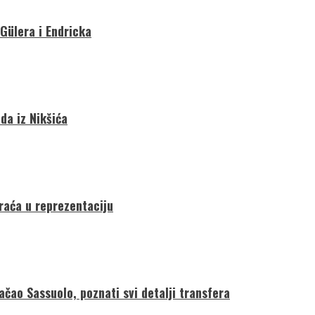
 Gülera i Endricka
da iz Nikšića
vraća u reprezentaciju
ačao Sassuolo, poznati svi detalji transfera