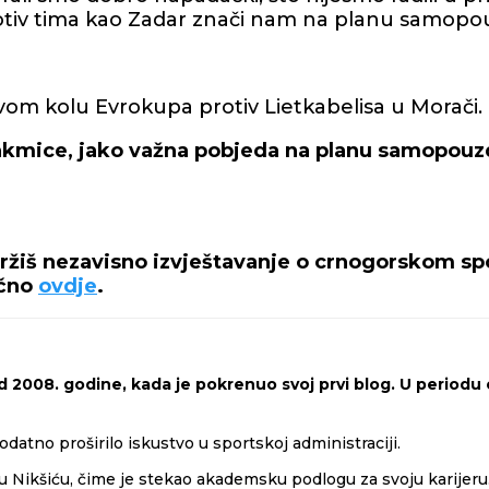
protiv tima kao Zadar znači nam na planu samopo
vom kolu Evrokupa protiv Lietkabelisa u Morači.
utakmice, jako važna pobjeda na planu samopouz
držiš nezavisno izvještavanje o crnogorskom spo
ečno
ovdje
.
 2008. godine, kada je pokrenuo svoj prvi blog. U periodu o
odatno proširilo iskustvo u sportskoj administraciji.
 Nikšiću, čime je stekao akademsku podlogu za svoju karijeru. 