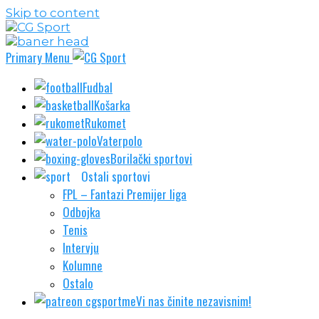
Skip to content
Primary Menu
Fudbal
Košarka
Rukomet
Vaterpolo
Borilački sportovi
Ostali sportovi
FPL – Fantazi Premijer liga
Odbojka
Tenis
Intervju
Kolumne
Ostalo
Vi nas činite nezavisnim!