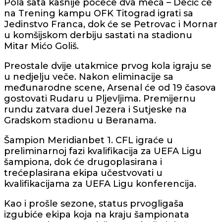
Pola sata kasnije počeće dva meča – Dečić će
na Trening kampu OFK Titograd igrati sa
Jedinstvo Franca, dok će se Petrovac i Mornar
u komšijskom derbiju sastati na stadionu
Mitar Mićo Goliš.
Preostale dvije utakmice prvog kola igraju se
u nedjelju veče. Nakon eliminacije sa
međunarodne scene, Arsenal će od 19 časova
gostovati Rudaru u Pljevljima. Premijernu
rundu zatvara duel Jezera i Sutjeske na
Gradskom stadionu u Beranama.
Šampion Meridianbet 1. CFL igraće u
preliminarnoj fazi kvalifikacija za UEFA Ligu
šampiona, dok će drugoplasirana i
trećeplasirana ekipa učestvovati u
kvalifikacijama za UEFA Ligu konferencija.
Kao i prošle sezone, status prvogligaša
izgubiće ekipa koja na kraju šampionata