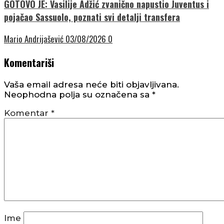
GOTOVO JE: Vasilije Adžić zvanično napustio Juventus i
pojačao Sassuolo, poznati svi detalji transfera
Mario Andrijašević
03/08/2026
0
Komentariši
Vaša email adresa neće biti objavljivana.
Neophodna polja su označena sa
*
Komentar
*
Ime