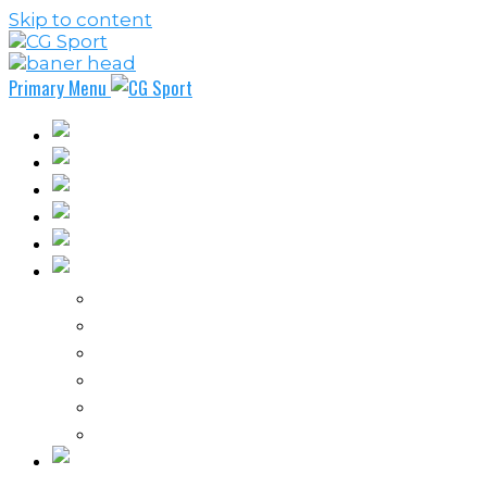
Skip to content
Primary Menu
Fudbal
Košarka
Rukomet
Vaterpolo
Borilački sportovi
Ostali sportovi
FPL – Fantazi Premijer liga
Odbojka
Tenis
Intervju
Kolumne
Ostalo
Vi nas činite nezavisnim!