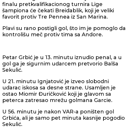
finalu pretkvalifikacionog turnira Lige
šampiona će čekati Breidablik, koji je veliki
favorit protiv Tre Pennea iz San Marina.
Plavi su rano postigli gol, što im je pomoglo da
kontrolišu meč protiv tima sa Andore.
Petar Grbić je u 13. minutu iznudio penal, a u
gol ga je sigurnim udarcem pretvorio Balša
Sekulić.
U 21. minutu Ignjatović je izveo slobodni
udarac iskosa sa desne strane. Usamljen je
ostao Miomir Đuričković koji je glavom sa
peterca zatresao mrežu golmana Garcie.
U 56. minutu je nakon VAR-a poništen gol
Grbića, ali je samo pet minuta kasnije pogodio
Sekulić.