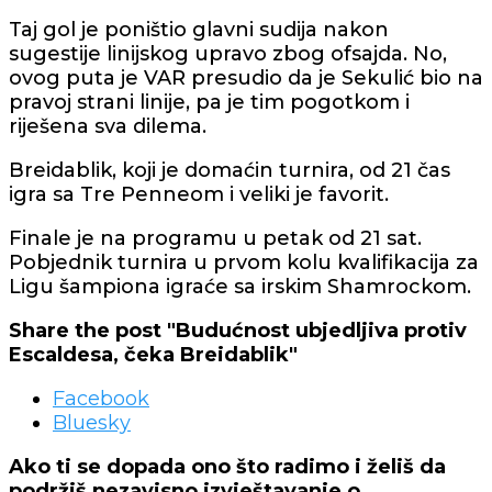
Taj gol je poništio glavni sudija nakon
sugestije linijskog upravo zbog ofsajda. No,
ovog puta je VAR presudio da je Sekulić bio na
pravoj strani linije, pa je tim pogotkom i
riješena sva dilema.
Breidablik, koji je domaćin turnira, od 21 čas
igra sa Tre Penneom i veliki je favorit.
Finale je na programu u petak od 21 sat.
Pobjednik turnira u prvom kolu kvalifikacija za
Ligu šampiona igraće sa irskim Shamrockom.
Share the post "Budućnost ubjedljiva protiv
Escaldesa, čeka Breidablik"
Facebook
Bluesky
Ako ti se dopada ono što radimo i želiš da
podržiš nezavisno izvještavanje o