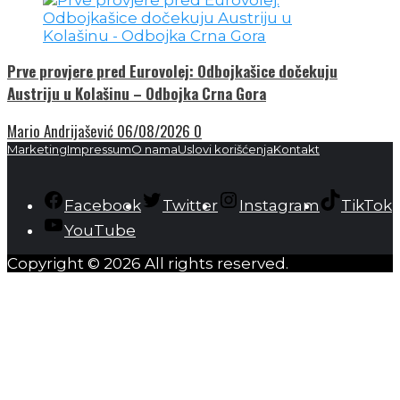
Prve provjere pred Eurovolej: Odbojkašice dočekuju
Austriju u Kolašinu – Odbojka Crna Gora
Mario Andrijašević
06/08/2026
0
Marketing
Impressum
O nama
Uslovi korišćenja
Kontakt
Facebook
Twitter
Instagram
TikTok
YouTube
Copyright © 2026 All rights reserved.