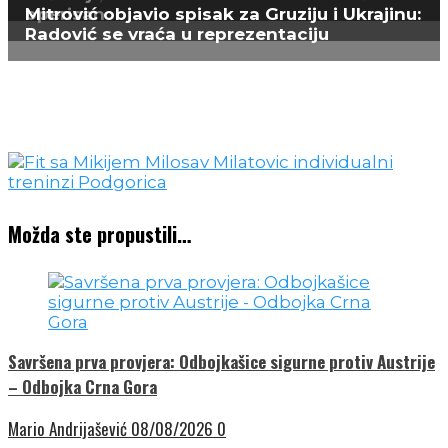
operisan
Mitrović objavio spisak za Gruziju i Ukrajinu:
Radović se vraća u reprezentaciju
Možda ste propustili…
Savršena prva provjera: Odbojkašice sigurne protiv Austrije
– Odbojka Crna Gora
Mario Andrijašević
08/08/2026
0