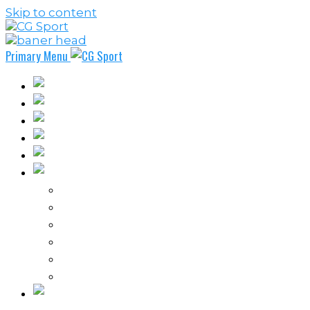
Skip to content
Primary Menu
Fudbal
Košarka
Rukomet
Vaterpolo
Borilački sportovi
Ostali sportovi
FPL – Fantazi Premijer liga
Odbojka
Tenis
Intervju
Kolumne
Ostalo
Vi nas činite nezavisnim!