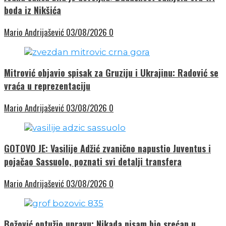
boda iz Nikšića
Mario Andrijašević
03/08/2026
0
Mitrović objavio spisak za Gruziju i Ukrajinu: Radović se
vraća u reprezentaciju
Mario Andrijašević
03/08/2026
0
GOTOVO JE: Vasilije Adžić zvanično napustio Juventus i
pojačao Sassuolo, poznati svi detalji transfera
Mario Andrijašević
03/08/2026
0
Božović optužio upravu: Nikada nisam bio srećan u