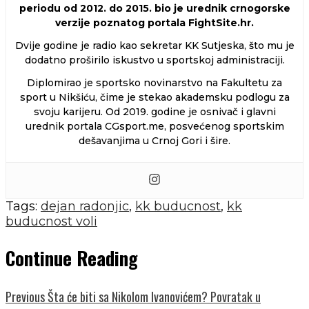
periodu od 2012. do 2015. bio je urednik crnogorske
verzije poznatog portala FightSite.hr.
Dvije godine je radio kao sekretar KK Sutjeska, što mu je
dodatno proširilo iskustvo u sportskoj administraciji.
Diplomirao je sportsko novinarstvo na Fakultetu za
sport u Nikšiću, čime je stekao akademsku podlogu za
svoju karijeru. Od 2019. godine je osnivač i glavni
urednik portala CGsport.me, posvećenog sportskim
dešavanjima u Crnoj Gori i šire.
Tags:
dejan radonjic
,
kk buducnost
,
kk
buducnost voli
Continue Reading
Previous
Šta će biti sa Nikolom Ivanovićem? Povratak u