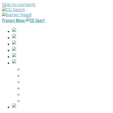
Skip to content
Primary Menu
Fudbal
Košarka
Rukomet
Vaterpolo
Borilački sportovi
Ostali sportovi
FPL – Fantazi Premijer liga
Odbojka
Tenis
Intervju
Kolumne
Ostalo
Vi nas činite nezavisnim!