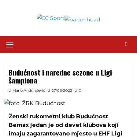
Skip
to
content
Primary
Menu
Budućnost i naredne sezone u Ligi
šampiona
Mario Andrijašević
27/06/2022
0
Ženski rukometni klub Budućnost
Bemax jedan je od devet klubova koji
imaju zagarantovano mjesto u EHF Ligi