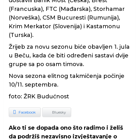
dostavili Banik Most (Češka), Brest
(Francuska), FTC (Mađarska), Storhamar
(Norveška), CSM Bucuresti (Rumunija),
Krim Merkator (Slovenija) i Kastamonu
(Turska).
Žrijeb za novu sezonu biće obavljen 1. jula
u Beču, kada će biti određeni sastavi dvije
grupe sa po osam timova.
Nova sezona elitnog takmičenja počinje
10/11. septembra.
foto: ŽRK Budućnost
Facebook
Bluesky
Ako ti se dopada ono što radimo i želiš
da podržiš nezavisno izvještavanje o