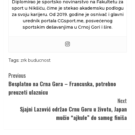
Diplomirao je sportsko novinarstvo na Fakultetu za
sport u Nikšiću, čime je stekao akademsku podlogu
za svoju karijeru. Od 2019. godine je osnivač i glavni
urednik portala CGsport.me, posvećenog
sportskim dešavanjima u Crnoj Gori i šire.
Tags:
zrk buducnost
Continue
Previous
Reading
Besplatno na Crna Gora – Francuska, potrebno
preuzeti ulaznicu
Next
Sjajni Lazović održao Crnu Goru u životu, Japan
mučio “ajkule” do samog finiša