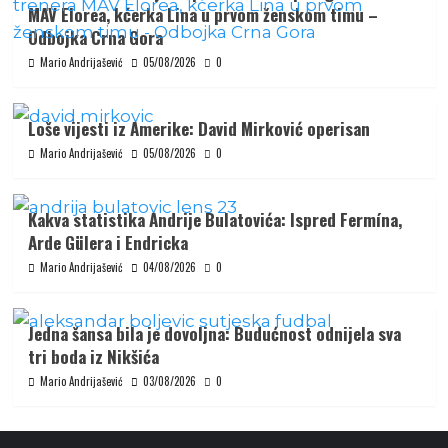
MAV Elorea, kćerka Lina u prvom ženskom timu –
Odbojka Crna Gora
Mario Andrijašević
05/08/2026
0
Loše vijesti iz Amerike: David Mirković operisan
Mario Andrijašević
05/08/2026
0
Kakva statistika Andrije Bulatovića: Ispred Fermína,
Arde Gülera i Endricka
Mario Andrijašević
04/08/2026
0
Jedna šansa bila je dovoljna: Budućnost odnijela sva
tri boda iz Nikšića
Mario Andrijašević
03/08/2026
0