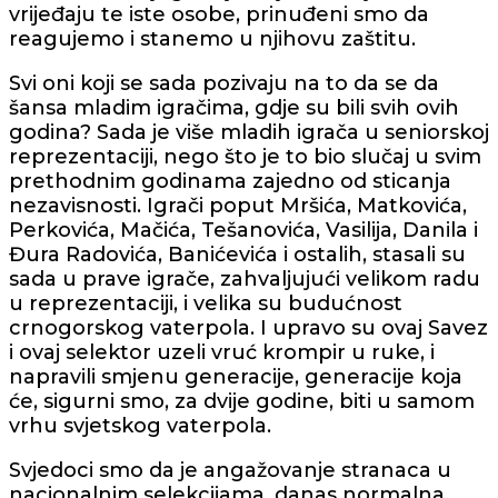
vrijeđaju te iste osobe, prinuđeni smo da
reagujemo i stanemo u njihovu zaštitu.
Svi oni koji se sada pozivaju na to da se da
šansa mladim igračima, gdje su bili svih ovih
godina? Sada je više mladih igrača u seniorskoj
reprezentaciji, nego što je to bio slučaj u svim
prethodnim godinama zajedno od sticanja
nezavisnosti. Igrači poput Mršića, Matkovića,
Perkovića, Mačića, Tešanovića, Vasilija, Danila i
Đura Radovića, Banićevića i ostalih, stasali su
sada u prave igrače, zahvaljujući velikom radu
u reprezentaciji, i velika su budućnost
crnogorskog vaterpola. I upravo su ovaj Savez
i ovaj selektor uzeli vruć krompir u ruke, i
napravili smjenu generacije, generacije koja
će, sigurni smo, za dvije godine, biti u samom
vrhu svjetskog vaterpola.
Svjedoci smo da je angažovanje stranaca u
nacionalnim selekcijama, danas normalna