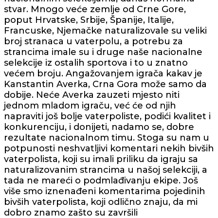
stvar. Mnogo veće zemlje od Crne Gore,
poput Hrvatske, Srbije, Španije, Italije,
Francuske, Njemačke naturalizovale su veliki
broj stranaca u vaterpolu, a potrebu za
strancima imale su i druge naše nacionalne
selekcije iz ostalih sportova i to u znatno
većem broju. Angažovanjem igrača kakav je
Kanstantin Averka, Crna Gora može samo da
dobije. Neće Averka zauzeti mjesto niti
jednom mladom igraču, već će od njih
napraviti još bolje vaterpoliste, podići kvalitet i
konkurenciju, i donijeti, nadamo se, dobre
rezultate nacionalnom timu. Stoga su nam u
potpunosti neshvatljivi komentari nekih bivših
vaterpolista, koji su imali priliku da igraju sa
naturalizovanim strancima u našoj selekciji, a
tada ne mareći o podmlađivanju ekipe. Još
više smo iznenađeni komentarima pojedinih
bivših vaterpolista, koji odlično znaju, da mi
dobro znamo zašto su završili