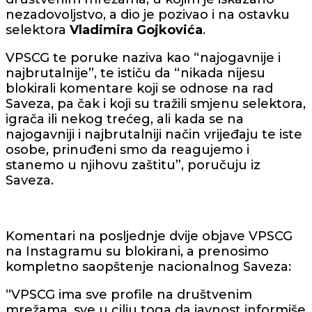
nezadovoljstvo, a dio je pozivao i na ostavku
selektora
Vladimira Gojkovića
.
VPSCG te poruke naziva kao “najogavnije i
najbrutalnije”, te ističu da “nikada nijesu
blokirali komentare koji se odnose na rad
Saveza, pa čak i koji su tražili smjenu selektora,
igrača ili nekog trećeg, ali kada se na
najogavniji i najbrutalniji način vrijeđaju te iste
osobe, prinuđeni smo da reagujemo i
stanemo u njihovu zaštitu”, poručuju iz
Saveza.
Komentari na posljednje dvije objave VPSCG
na Instagramu su blokirani, a prenosimo
kompletno saopštenje nacionalnog Saveza:
“VPSCG ima sve profile na društvenim
mrežama, sve u cilju toga da javnost informiše