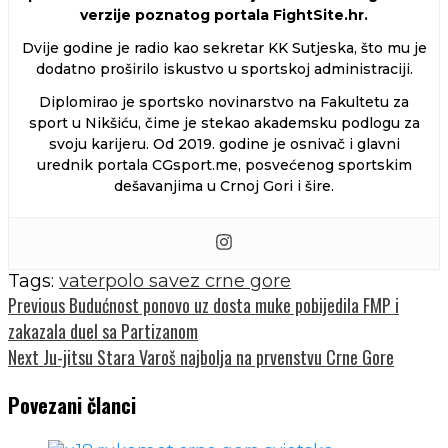
verzije poznatog portala FightSite.hr.
mladim
igračima"
Dvije godine je radio kao sekretar KK Sutjeska, što mu je
dodatno proširilo iskustvo u sportskoj administraciji.
Diplomirao je sportsko novinarstvo na Fakultetu za
sport u Nikšiću, čime je stekao akademsku podlogu za
svoju karijeru. Od 2019. godine je osnivač i glavni
urednik portala CGsport.me, posvećenog sportskim
dešavanjima u Crnoj Gori i šire.
Tags:
vaterpolo savez crne gore
Continue
Previous
Budućnost ponovo uz dosta muke pobijedila FMP i
zakazala duel sa Partizanom
Reading
Next
Ju-jitsu Stara Varoš najbolja na prvenstvu Crne Gore
Povezani članci