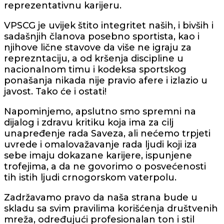
reprezentativnu karijeru.
VPSCG je uvijek štito integritet naših, i bivših i
sadašnjih članova posebno sportista, kao i
njihove lične stavove da više ne igraju za
reprezntaciju, a od kršenja discipline u
nacionalnom timu i kodeksa sportskog
ponašanja nikada nije pravio afere i izlazio u
javost. Tako će i ostati!
Napominjemo, apslutno smo spremni na
dijalog i zdravu kritiku koja ima za cilj
unapređenje rada Saveza, ali nećemo trpjeti
uvrede i omalovažavanje rada ljudi koji iza
sebe imaju dokazane karijere, ispunjene
trofejima, a da ne govorimo o posvećenosti
tih istih ljudi crnogorskom vaterpolu.
Zadržavamo pravo da naša strana bude u
skladu sa svim pravilima korišćenja društvenih
mreža, određujući profesionalan ton i stil