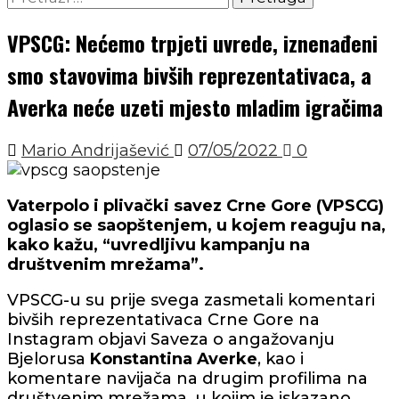
VPSCG: Nećemo trpjeti uvrede, iznenađeni
smo stavovima bivših reprezentativaca, a
Averka neće uzeti mjesto mladim igračima
Mario Andrijašević
07/05/2022
0
Vaterpolo i plivački savez Crne Gore (VPSCG)
oglasio se saopštenjem, u kojem reaguju na,
kako kažu, “uvredljivu kampanju na
društvenim mrežama”.
VPSCG-u su prije svega zasmetali komentari
bivših reprezentativaca Crne Gore na
Instagram objavi Saveza o angažovanju
Bjelorusa
Konstantina Averke
, kao i
komentare navijača na drugim profilima na
društvenim mrežama, u kojim je iskazano