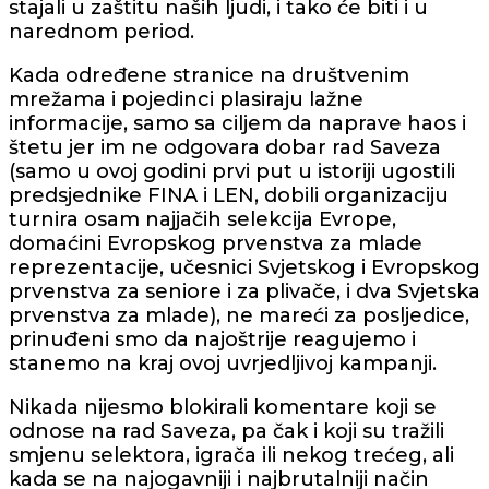
stajali u zaštitu naših ljudi, i tako će biti i u
narednom period.
Kada određene stranice na društvenim
mrežama i pojedinci plasiraju lažne
informacije, samo sa ciljem da naprave haos i
štetu jer im ne odgovara dobar rad Saveza
(samo u ovoj godini prvi put u istoriji ugostili
predsjednike FINA i LEN, dobili organizaciju
turnira osam najjačih selekcija Evrope,
domaćini Evropskog prvenstva za mlade
reprezentacije, učesnici Svjetskog i Evropskog
prvenstva za seniore i za plivače, i dva Svjetska
prvenstva za mlade), ne mareći za posljedice,
prinuđeni smo da najoštrije reagujemo i
stanemo na kraj ovoj uvrjedljivoj kampanji.
Nikada nijesmo blokirali komentare koji se
odnose na rad Saveza, pa čak i koji su tražili
smjenu selektora, igrača ili nekog trećeg, ali
kada se na najogavniji i najbrutalniji način