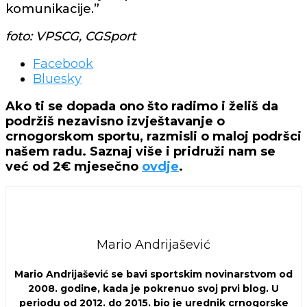
komunikacije.”
foto: VPSCG, CGSport
Share
Facebook
the
Bluesky
post
Ako ti se dopada ono što radimo i želiš da
"VPSCG:
podržiš nezavisno izvještavanje o
Nećemo
crnogorskom sportu, razmisli o maloj podršci
trpjeti
našem radu. Saznaj više i pridruži nam se
uvrede,
već od 2€ mjesečno
ovdje
.
iznenađeni
smo
stavovima
bivših
reprezentativaca,
a
Mario Andrijašević
Averka
neće
Mario Andrijašević se bavi sportskim novinarstvom od
uzeti
2008. godine, kada je pokrenuo svoj prvi blog. U
mjesto
periodu od 2012. do 2015. bio je urednik crnogorske