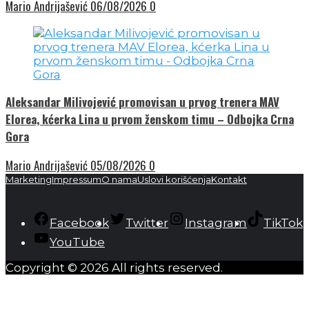
Mario Andrijašević
06/08/2026
0
Aleksandar Milivojević promovisan u prvog trenera MAV
Elorea, kćerka Lina u prvom ženskom timu – Odbojka Crna
Gora
Mario Andrijašević
05/08/2026
0
Marketing
Impressum
O nama
Uslovi korišćenja
Kontakt
Facebook
Twitter
Instagram
TikTok
YouTube
Copyright © 2026 All rights reserved.