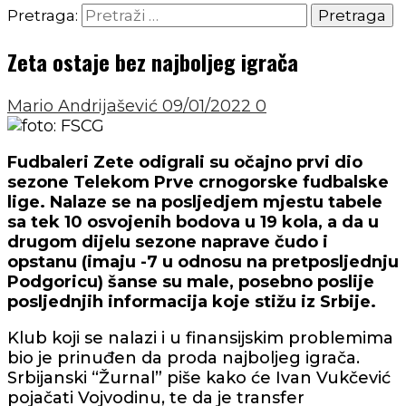
Pretraga:
Zeta ostaje bez najboljeg igrača
Mario Andrijašević
09/01/2022
0
Fudbaleri Zete odigrali su očajno prvi dio
sezone Telekom Prve crnogorske fudbalske
lige. Nalaze se na posljedjem mjestu tabele
sa tek 10 osvojenih bodova u 19 kola, a da u
drugom dijelu sezone naprave čudo i
opstanu (imaju -7 u odnosu na pretposljednju
Podgoricu) šanse su male, posebno poslije
posljednjih informacija koje stižu iz Srbije.
Klub koji se nalazi i u finansijskim problemima
bio je prinuđen da proda najboljeg igrača.
Srbijanski “Žurnal” piše kako će Ivan Vukčević
pojačati Vojvodinu, te da je transfer