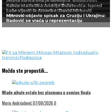
poznati svi detalji transfe...
Jedna šansa bila je dovoljna: Budućnost
odnijela sva tri boda iz Nikšića
Kakva statistika Andrije Bulatovića: Ispred
Fermína, Arde Gülera i Endricka
Loše vijesti iz Amerike: David Mirković
operisan
Mitrović objavio spisak za Gruziju i Ukrajinu:
Radović se vraća u reprezentaciju
Možda ste propustili…
Mlade ajkule ostale bez plasmana u osminu finala
Mario Andrijašević
07/08/2026
0