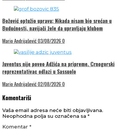
Božović optužio upravu: Nikada nisam bio srećan u
Budućnosti, navijači žele da upravljaju klubom
Mario Andrijašević
03/08/2026
0
Juventus nije poveo Adžića na pripreme. Crnogorski
reprezentativac odlazi u Sassuolo
Mario Andrijašević
02/08/2026
0
Komentariši
Vaša email adresa neće biti objavljivana.
Neophodna polja su označena sa
*
Komentar
*