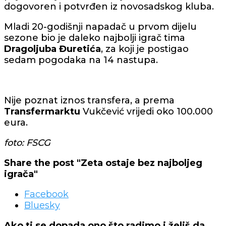
dogovoren i potvrđen iz novosadskog kluba.
Mladi 20-godišnji napadač u prvom dijelu
sezone bio je daleko najbolji igrač tima
Dragoljuba Đuretića
, za koji je postigao
sedam pogodaka na 14 nastupa.
Nije poznat iznos transfera, a prema
Transfermarktu
Vukčević vrijedi oko 100.000
eura.
foto: FSCG
Share the post "Zeta ostaje bez najboljeg
igrača"
Facebook
Bluesky
Ako ti se dopada ono što radimo i želiš da