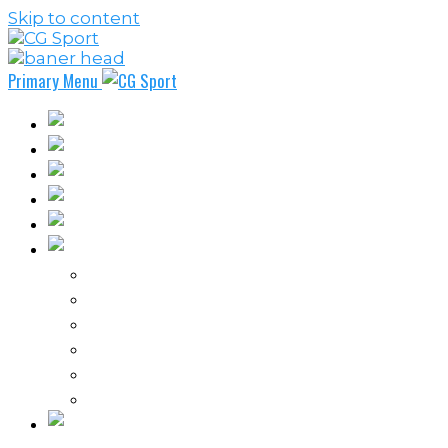
Skip to content
Primary Menu
Fudbal
Košarka
Rukomet
Vaterpolo
Borilački sportovi
Ostali sportovi
FPL – Fantazi Premijer liga
Odbojka
Tenis
Intervju
Kolumne
Ostalo
Vi nas činite nezavisnim!