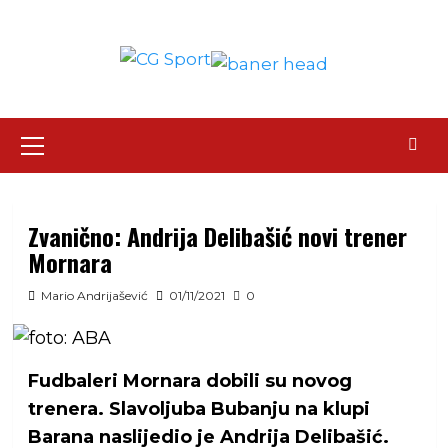
Skip
to
content
Primary
Menu
Zvanično: Andrija Delibašić novi trener
Mornara
Mario Andrijašević
01/11/2021
0
Fudbaleri Mornara dobili su novog
trenera. Slavoljuba Bubanju na klupi
Barana naslijedio je Andrija Delibašić.