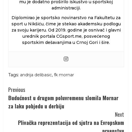
mu je dodatno proširilo iskustvo u sportskoj
administraciji.
Diplomirao je sportsko novinarstvo na Fakultetu za
sport u Nikšiću, čime je stekao akademsku podlogu
za svoju karijeru. Od 2019. godine je osnivač i glavni
urednik portala CGsport.me, posvećenog
sportskim dešavanjima u Crnoj Gori i šire.
Tags:
andrija delibasic
,
fk mornar
Continue
Previous
Reading
Budućnost u drugom poluvremenu slomila Mornar
za laku pobjedu u derbiju
Next
Plivačka reprezentacija od sjutra na Evropskom
prvenstvu