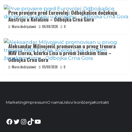
Prve provjere pred Eurovolej: Odbojkašice dočekuju
Austriju u Kolašinu – Odbojka Crna Gora
Mario Andrijašević
06/08/2026
0
Aleksandar Milivojević promovisan u prvog trenera
MAV Elorea, kćerka Lina u prvom ženskom timu –
Odbojka Crna Gora
Mario Andrijašević
05/08/2026
0
Marketing
Impressum
O nama
Uslovi korišćenja
Kontakt
Facebook
Twitter
Instagram
TikTok
YouTube