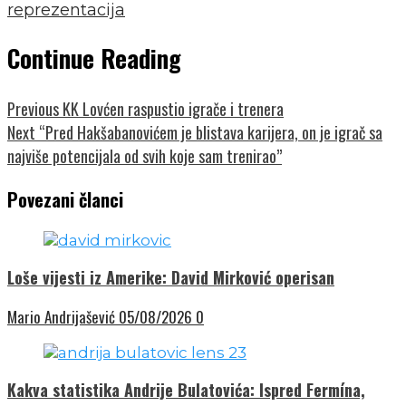
reprezentacija
Continue Reading
Previous
KK Lovćen raspustio igrače i trenera
Next
“Pred Hakšabanovićem je blistava karijera, on je igrač sa
najviše potencijala od svih koje sam trenirao”
Povezani članci
Loše vijesti iz Amerike: David Mirković operisan
Mario Andrijašević
05/08/2026
0
Kakva statistika Andrije Bulatovića: Ispred Fermína,