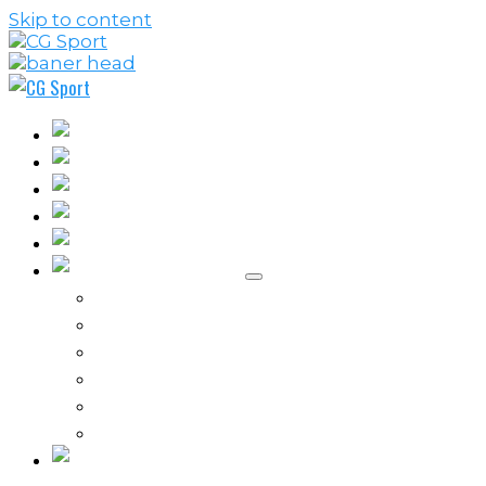
Skip to content
Fudbal
Košarka
Rukomet
Vaterpolo
Borilački sportovi
Ostali sportovi
FPL – Fantazi Premijer liga
Odbojka
Tenis
Intervju
Kolumne
Ostalo
Vi nas činite nezavisnim!