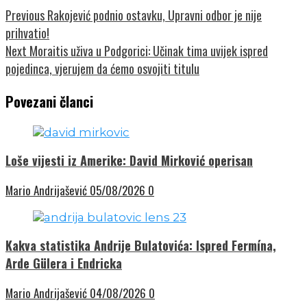
Previous
Rakojević podnio ostavku, Upravni odbor je nije
prihvatio!
Next
Moraitis uživa u Podgorici: Učinak tima uvijek ispred
pojedinca, vjerujem da ćemo osvojiti titulu
Povezani članci
Loše vijesti iz Amerike: David Mirković operisan
Mario Andrijašević
05/08/2026
0
Kakva statistika Andrije Bulatovića: Ispred Fermína,
Arde Gülera i Endricka
Mario Andrijašević
04/08/2026
0