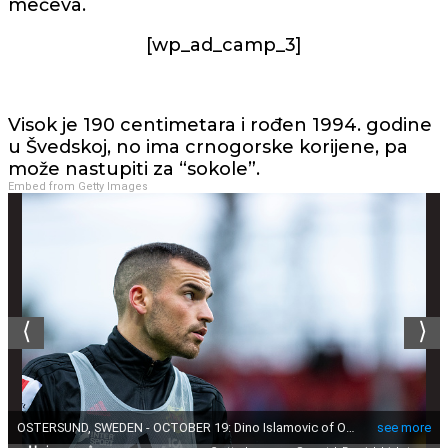
mečeva.
[wp_ad_camp_3]
Visok je 190 centimetara i rođen 1994. godine
u Švedskoj, no ima crnogorske korijene, pa
može nastupiti za “sokole”.
Embed from Getty Images