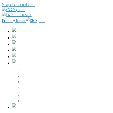
Skip to content
Primary Menu
Fudbal
Košarka
Rukomet
Vaterpolo
Borilački sportovi
Ostali sportovi
FPL – Fantazi Premijer liga
Odbojka
Tenis
Intervju
Kolumne
Ostalo
Vi nas činite nezavisnim!