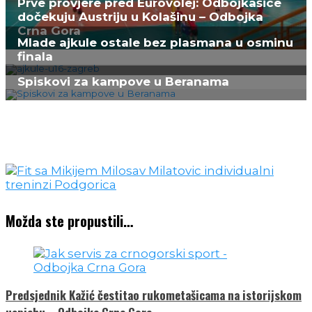
Prve provjere pred Eurovolej: Odbojkašice
dočekuju Austriju u Kolašinu – Odbojka
Crna Gora
Mlade ajkule ostale bez plasmana u osminu
finala
Spiskovi za kampove u Beranama
Možda ste propustili…
Predsjednik Kažić čestitao rukometašicama na istorijskom