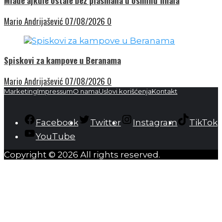
Mlade ajkule ostale bez plasmana u osminu finala
Mario Andrijašević
07/08/2026
0
Spiskovi za kampove u Beranama
Mario Andrijašević
07/08/2026
0
Marketing
Impressum
O nama
Uslovi korišćenja
Kontakt
Facebook
Twitter
Instagram
TikTok
YouTube
Copyright © 2026 All rights reserved.