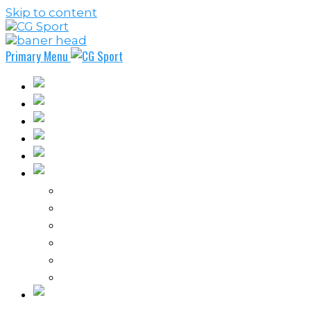
Skip to content
Primary Menu
Fudbal
Košarka
Rukomet
Vaterpolo
Borilački sportovi
Ostali sportovi
FPL – Fantazi Premijer liga
Odbojka
Tenis
Intervju
Kolumne
Ostalo
Vi nas činite nezavisnim!