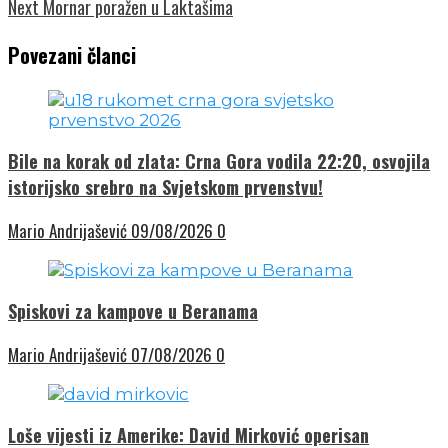
Next
Mornar poražen u Laktašima
Povezani članci
Bile na korak od zlata: Crna Gora vodila 22:20, osvojila
istorijsko srebro na Svjetskom prvenstvu!
Mario Andrijašević
09/08/2026
0
Spiskovi za kampove u Beranama
Mario Andrijašević
07/08/2026
0
Loše vijesti iz Amerike: David Mirković operisan