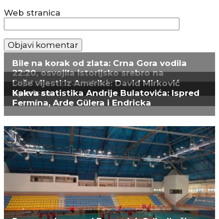
Web stranica
Bile na korak od zlata: Crna Gora vodila
22:20, osvojila istorijsko srebro na
Svjetskom prvenstvu!
Loše vijesti iz Amerike: David Mirković
operisan
Kakva statistika Andrije Bulatovića: Ispred
Fermína, Arde Gülera i Endricka