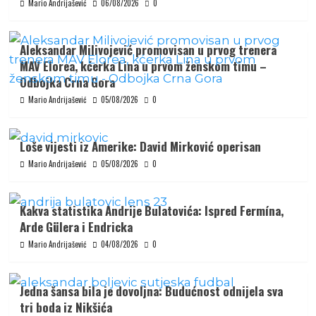
Mario Andrijašević
06/08/2026
0
Aleksandar Milivojević promovisan u prvog trenera
MAV Elorea, kćerka Lina u prvom ženskom timu –
Odbojka Crna Gora
Mario Andrijašević
05/08/2026
0
Loše vijesti iz Amerike: David Mirković operisan
Mario Andrijašević
05/08/2026
0
Kakva statistika Andrije Bulatovića: Ispred Fermína,
Arde Gülera i Endricka
Mario Andrijašević
04/08/2026
0
Jedna šansa bila je dovoljna: Budućnost odnijela sva
tri boda iz Nikšića