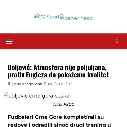
Skip
to
content
Primary
Menu
Boljević: Atmosfera nije poljuljana,
protiv Engleza da pokažemo kvalitet
Mario Andrijašević
12/11/2019
0
foto: FSCG
Fudbaleri Crne Gore kompletirali su
redove i odradili sinoć drugi trening u