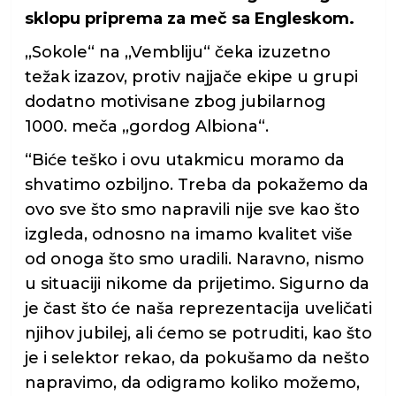
sklopu priprema za meč sa Engleskom.
,,Sokole“ na ,,Vembliju“ čeka izuzetno
težak izazov, protiv najjače ekipe u grupi
dodatno motivisane zbog jubilarnog
1000. meča ,,gordog Albiona“.
“Biće teško i ovu utakmicu moramo da
shvatimo ozbiljno. Treba da pokažemo da
ovo sve što smo napravili nije sve kao što
izgleda, odnosno na imamo kvalitet više
od onoga što smo uradili. Naravno, nismo
u situaciji nikome da prijetimo. Sigurno da
je čast što će naša reprezentacija uveličati
njihov jubilej, ali ćemo se potruditi, kao što
je i selektor rekao, da pokušamo da nešto
napravimo, da odigramo koliko možemo,