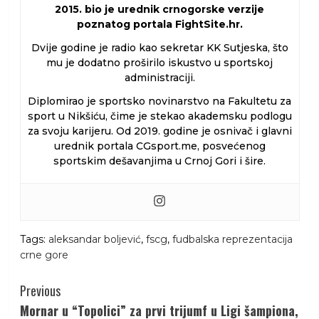
2015. bio je urednik crnogorske verzije
poznatog portala FightSite.hr.
Dvije godine je radio kao sekretar KK Sutjeska, što
mu je dodatno proširilo iskustvo u sportskoj
administraciji.
Diplomirao je sportsko novinarstvo na Fakultetu za
sport u Nikšiću, čime je stekao akademsku podlogu
za svoju karijeru. Od 2019. godine je osnivač i glavni
urednik portala CGsport.me, posvećenog
sportskim dešavanjima u Crnoj Gori i šire.
Tags:
aleksandar boljević
,
fscg
,
fudbalska reprezentacija
crne gore
Continue
Previous
Reading
Mornar u “Topolici” za prvi trijumf u Ligi šampiona,