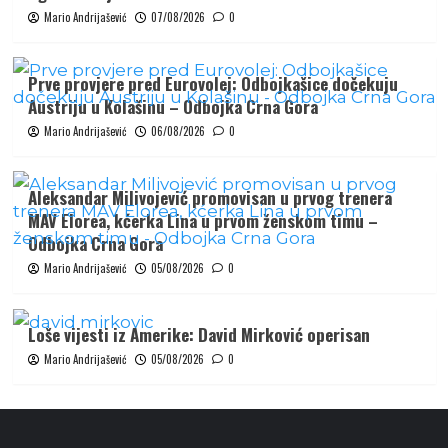
Mario Andrijašević
07/08/2026
0
Prve provjere pred Eurovolej: Odbojkašice dočekuju
Austriju u Kolašinu – Odbojka Crna Gora
Mario Andrijašević
06/08/2026
0
Aleksandar Milivojević promovisan u prvog trenera
MAV Elorea, kćerka Lina u prvom ženskom timu –
Odbojka Crna Gora
Mario Andrijašević
05/08/2026
0
Loše vijesti iz Amerike: David Mirković operisan
Mario Andrijašević
05/08/2026
0