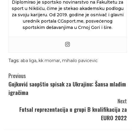
Diplomirao je sportsko novinarstvo na Fakultetu za
sport u Nikšiću, čime je stekao akademsku podlogu
za svoju karijeru. Od 2019. godine je osnivač i glavni
urednik portala CGsport.me, posvećenog
sportskim dešavanjima u Crnoj Gori i šire.
Tags:
aba liga
,
kk mornar
,
mihailo pavicevic
Continue
Previous
Reading
Gojković saopštio spisak za Ukrajinu: Šansa mlađim
igračima
Next
Futsal reprezentacija u grupi B kvalifikacija za
EURO 2022