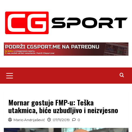
Skip
to
content
Primary
Menu
Mornar gostuje FMP-u: Teška
utakmica, biće uzbudljivo i neizvjesno
Mario Andrijašević
07/11/2019
0