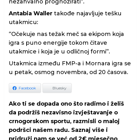
nezahvalno prognozirati”.
Antabia Waller
takođe najavljuje tešku
utakmicu:
“Očekuje nas težak meč sa ekipom koja
igra s puno energije tokom čitave
utakmice i koja je u odličnoj formi”.
Utakmica između FMP-a i Mornara igra se
u petak, osmog novembra, od 20 časova.
Facebook
Bluesky
Ako ti se dopada ono što radimo i želiš
da podržiš nezavisno izvještavanje o
crnogorskom sportu, razmisli o maloj
podršci našem radu. Saznaj više i
pridruži nam se već od 2€ mjesečno