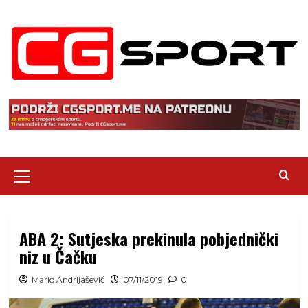
Skip
to
content
Primary
Menu
ABA 2: Sutjeska prekinula pobjednički
niz u Čačku
Mario Andrijašević
07/11/2019
0