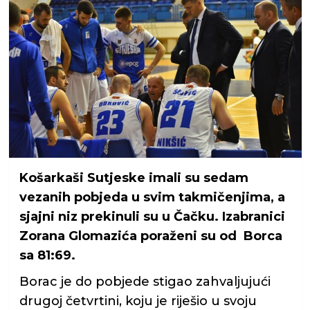
Košarkaši Sutjeske imali su sedam
vezanih pobjeda u svim takmičenjima, a
sjajni niz prekinuli su u Čačku. Izabranici
Zorana Glomazića poraženi su od Borca
sa 81:69.
Borac je do pobjede stigao zahvaljujući
drugoj četvrtini, koju je riješio u svoju