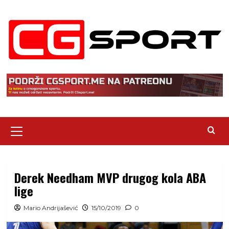
Skip
to
content
Primary
Menu
Derek Needham MVP drugog kola ABA
lige
Mario Andrijašević
15/10/2019
0