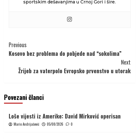
sportskim dešavanjima u Crnoj Gori i šire.
Continue
Previous
Reading
Kosovo bez problema do pobjede nad “sokolima”
Next
Žrijeb za vaterpolo Evropsko prvenstvo u utorak
Povezani članci
Loše vijesti iz Amerike: David Mirković operisan
Mario Andrijašević
05/08/2026
0