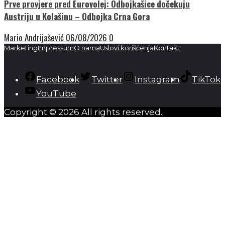
Prve provjere pred Eurovolej: Odbojkašice dočekuju
Austriju u Kolašinu – Odbojka Crna Gora
Mario Andrijašević
06/08/2026
0
Marketing
Impressum
O nama
Uslovi korišćenja
Kontakt
Facebook
Twitter
Instagram
TikTok
YouTube
Copyright © 2026 All rights reserved.