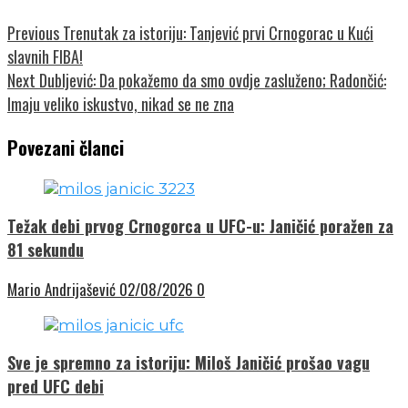
Previous
Trenutak za istoriju: Tanjević prvi Crnogorac u Kući
slavnih FIBA!
Next
Dubljević: Da pokažemo da smo ovdje zasluženo; Radončić:
Imaju veliko iskustvo, nikad se ne zna
Povezani članci
Težak debi prvog Crnogorca u UFC-u: Janičić poražen za
81 sekundu
Mario Andrijašević
02/08/2026
0
Sve je spremno za istoriju: Miloš Janičić prošao vagu
pred UFC debi