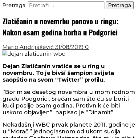
Pretraga:
Zlatičanin u novemrbu ponovo u ringu:
Nakon osam godina borba u Podgorici
Mario Andrijašević
31/08/2019
0
Dejan Zlatičanin vratiće se u ring u
novembru. To je bivši šampion svijeta
saopštio na svom “Twitter” profilu.
“Borim se desetog novembra u mom rodnom
gradu Podgorici. Srećan sam što ću se boriti
kući poslije osam godina. Protivnik će biti
uskoro objavljen”, napisao je “Dinamit”.
Nekadašnji WBC prvak planete 2011. godine je
u “Morači” jednoglasnom odlukom sudija