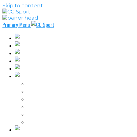
Skip to content
Primary Menu
Fudbal
Košarka
Rukomet
Vaterpolo
Borilački sportovi
Ostali sportovi
FPL – Fantazi Premijer liga
Odbojka
Tenis
Intervju
Kolumne
Ostalo
Vi nas činite nezavisnim!