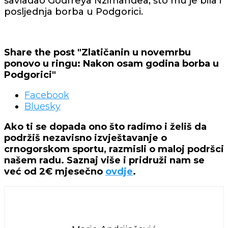
savladao Godfreya Nzimandea, što mu je bila i
posljednja borba u Podgorici.
Share the post "Zlatičanin u novemrbu
ponovo u ringu: Nakon osam godina borba u
Podgorici"
Facebook
Bluesky
Ako ti se dopada ono što radimo i želiš da
podržiš nezavisno izvještavanje o
crnogorskom sportu, razmisli o maloj podršci
našem radu. Saznaj više i pridruži nam se
već od 2€ mjesečno
ovdje
.