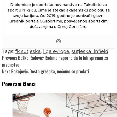
Diplomirao je sportsko novinarstvo na Fakultetu za
sport u Nikšiću, čime je stekao akademsku podlogu za
svoju karijeru. Od 2019. godine je osnivač i glavni
urednik portala CGsport.me, posvećenog sportskim
dešavanjima u Crnoj Gori i šire.
Tags:
fk sutjeska
,
liga evrope
,
sutjeska linfield
Continue
Previous
Boško Radović: Radimo naporno da bi bili spremni za
prvenstvo
Reading
Next
Rakojević: Dosta grešaka, nećemo se predati
Povezani članci