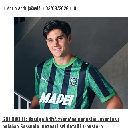
Mario Andrijašević
03/08/2026
0
GOTOVO JE: Vasilije Adžić zvanično napustio Juventus i
pojačao Sassuolo, poznati svi detalji transfera