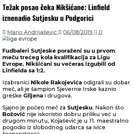
Težak posao čeka Nikšićane: Linfield
iznenadio Sutjesku u Podgorici
Mario Andrijašević
06/08/2019
0
Fudbaleri Sutjeske poraženi su u prvom
meču trećeg kola kvalifikacija za Ligu
Evrope. Nikšićani su večeras izgubili od
Linfielda sa 1:2.
Izabranici
Nikole Rakojevića
odigrali su dobar
meč, ali je šampion Sjeverne Irske kaznio
greške
Giljena
i drugova.
Sjajno je počeo meč za
Sutjesku
. Nakon što
Božović
nije iskoristio dobru priliku već u
drugom minutu, Kojašević je u 11. maestralno
pogodio iz slobodnog udarca sa ivice
šesnaesterca.