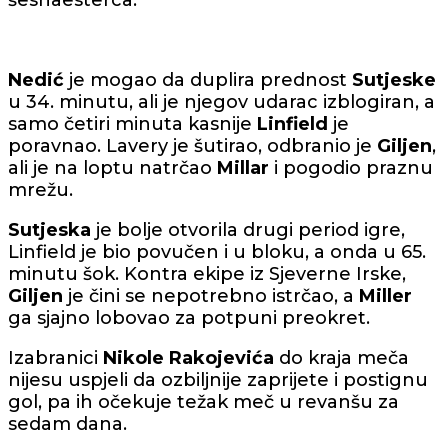
Nedić
je mogao da duplira prednost
Sutjeske
u 34. minutu, ali je njegov udarac izblogiran, a
samo četiri minuta kasnije
Linfield
je
poravnao. Lavery je šutirao, odbranio je
Giljen
,
ali je na loptu natrčao
Millar
i pogodio praznu
mrežu.
Sutjeska
je bolje otvorila drugi period igre,
Linfield je bio povučen i u bloku, a onda u 65.
minutu šok. Kontra ekipe iz Sjeverne Irske,
Giljen
je čini se nepotrebno istrčao, a
Miller
ga sjajno lobovao za potpuni preokret.
Izabranici
Nikole Rakojevića
do kraja meča
nijesu uspjeli da ozbiljnije zaprijete i postignu
gol, pa ih očekuje težak meč u revanšu za
sedam dana.