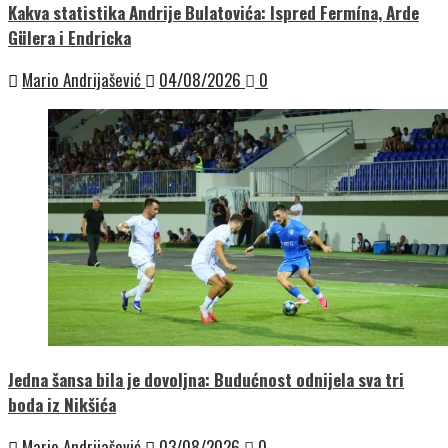
Kakva statistika Andrije Bulatovića: Ispred Fermína, Arde
Gülera i Endricka
Mario Andrijašević
04/08/2026
0
Jedna šansa bila je dovoljna: Budućnost odnijela sva tri
boda iz Nikšića
Mario Andrijašević
03/08/2026
0