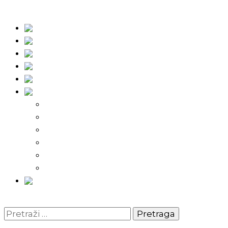
Fudbal
Košarka
Rukomet
Vaterpolo
Borilački sportovi
Ostali sportovi
FPL – Fantazi Premijer liga
Odbojka
Tenis
Intervju
Kolumne
Ostalo
Vi nas činite nezavisnim!
Pretraga: