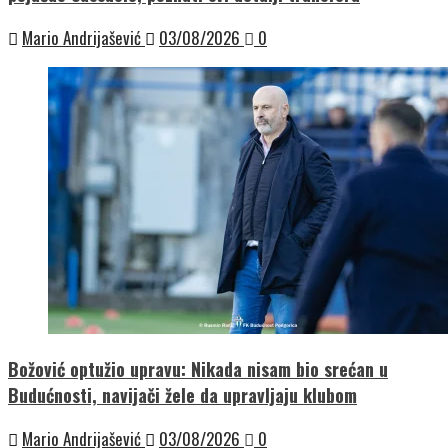
Mario Andrijašević
03/08/2026
0
Božović optužio upravu: Nikada nisam bio srećan u
Budućnosti, navijači žele da upravljaju klubom
Mario Andrijašević
03/08/2026
0