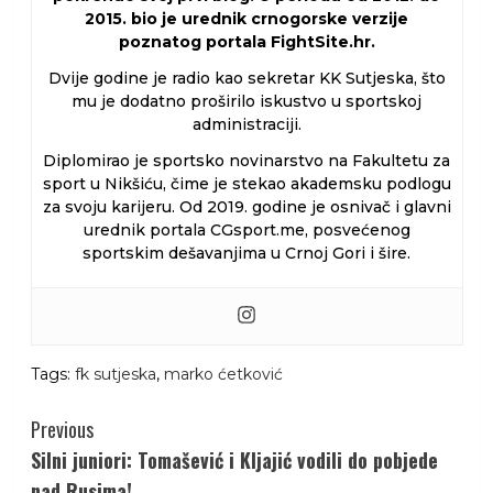
2015. bio je urednik crnogorske verzije
poznatog portala FightSite.hr.
Dvije godine je radio kao sekretar KK Sutjeska, što
mu je dodatno proširilo iskustvo u sportskoj
administraciji.
Diplomirao je sportsko novinarstvo na Fakultetu za
sport u Nikšiću, čime je stekao akademsku podlogu
za svoju karijeru. Od 2019. godine je osnivač i glavni
urednik portala CGsport.me, posvećenog
sportskim dešavanjima u Crnoj Gori i šire.
Tags:
fk sutjeska
,
marko ćetković
Continue
Previous
Reading
Silni juniori: Tomašević i Kljajić vodili do pobjede
nad Rusima!