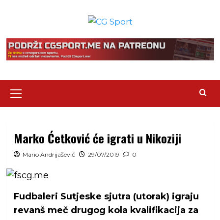
Skip
to
content
Primary
Menu
Marko Ćetković će igrati u Nikoziji
Mario Andrijašević
29/07/2019
0
Fudbaleri Sutjeske sjutra (utorak) igraju
revanš meč drugog kola kvalifikacija za