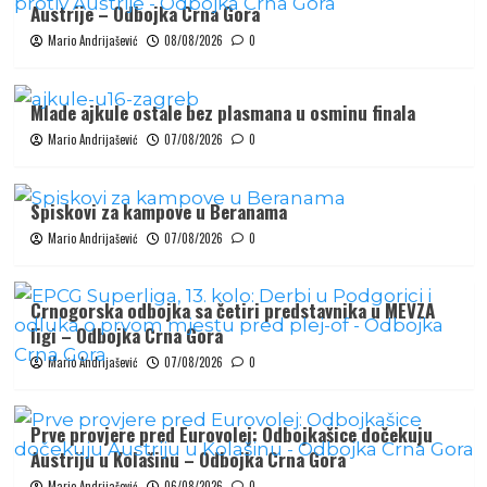
Austrije – Odbojka Crna Gora
Mario Andrijašević
08/08/2026
0
Mlade ajkule ostale bez plasmana u osminu finala
Mario Andrijašević
07/08/2026
0
Spiskovi za kampove u Beranama
Mario Andrijašević
07/08/2026
0
Crnogorska odbojka sa četiri predstavnika u MEVZA
ligi – Odbojka Crna Gora
Mario Andrijašević
07/08/2026
0
Prve provjere pred Eurovolej: Odbojkašice dočekuju
Austriju u Kolašinu – Odbojka Crna Gora
Mario Andrijašević
06/08/2026
0