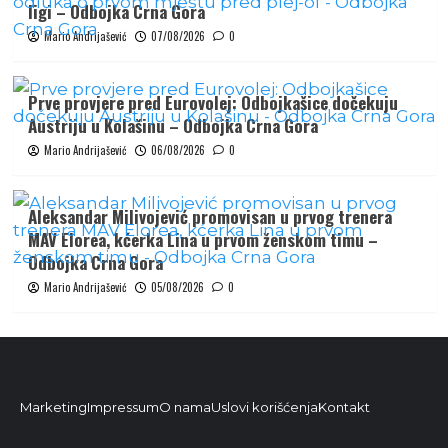
ligi – Odbojka Crna Gora
Mario Andrijašević
07/08/2026
0
Prve provjere pred Eurovolej: Odbojkašice dočekuju
Austriju u Kolašinu – Odbojka Crna Gora
Mario Andrijašević
06/08/2026
0
Aleksandar Milivojević promovisan u prvog trenera
MAV Elorea, kćerka Lina u prvom ženskom timu –
Odbojka Crna Gora
Mario Andrijašević
05/08/2026
0
Marketing
Impressum
O nama
Uslovi korišćenja
Kontakt