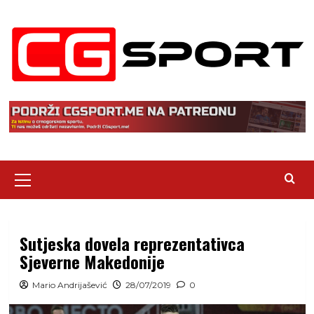
Skip
to
content
Primary
Menu
Sutjeska dovela reprezentativca
Sjeverne Makedonije
Mario Andrijašević
28/07/2019
0