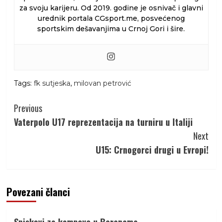
za svoju karijeru. Od 2019. godine je osnivač i glavni
urednik portala CGsport.me, posvećenog
sportskim dešavanjima u Crnoj Gori i šire.
Tags:
fk sutjeska
,
milovan petrović
Continue
Previous
Reading
Vaterpolo U17 reprezentacija na turniru u Italiji
Next
U15: Crnogorci drugi u Evropi!
Povezani članci