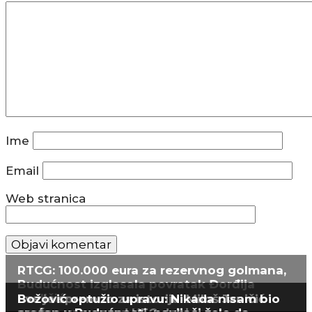
Ime
Email
Web stranica
RTCG: 100.000 eura za rezervnog golmana,
Budućnost izglasala povratak Đorđija
Pavličića
Sve je spremno za istoriju: Miloš Janičić
Božović optužio upravu: Nikada nisam bio