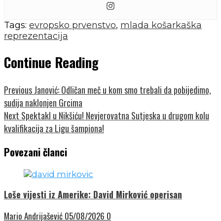
Tags:
evropsko prvenstvo
,
mlada košarkaška
reprezentacija
Continue Reading
Previous
Janović: Odličan meč u kom smo trebali da pobijedimo,
sudija naklonjen Grcima
Next
Spektakl u Nikšiću! Nevjerovatna Sutjeska u drugom kolu
kvalifikacija za Ligu šampiona!
Povezani članci
Loše vijesti iz Amerike: David Mirković operisan
Mario Andrijašević
05/08/2026
0