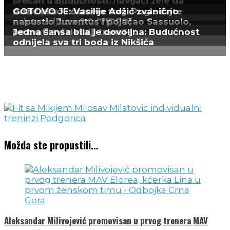
prošao vagu pred UFC debi
srećan u Budućnosti, navijači žele da
upravljaju klubom
Adžić ušao i ostavio trag: Pogledajte
GOTOVO JE: Vasilije Adžić zvanično
asistenciju za 2:0 (VIDEO)
napustio Juventus i pojačao Sassuolo,
poznati svi detalji transfe...
Jedna šansa bila je dovoljna: Budućnost
odnijela sva tri boda iz Nikšića
Možda ste propustili…
Aleksandar Milivojević promovisan u prvog trenera MAV