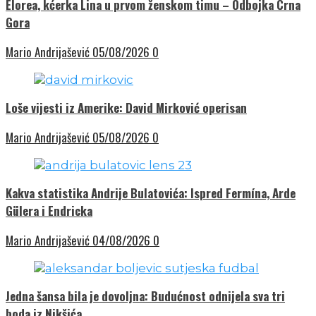
Elorea, kćerka Lina u prvom ženskom timu – Odbojka Crna
Gora
Mario Andrijašević
05/08/2026
0
Loše vijesti iz Amerike: David Mirković operisan
Mario Andrijašević
05/08/2026
0
Kakva statistika Andrije Bulatovića: Ispred Fermína, Arde
Gülera i Endricka
Mario Andrijašević
04/08/2026
0
Jedna šansa bila je dovoljna: Budućnost odnijela sva tri
boda iz Nikšića