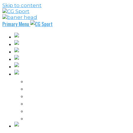
Skip to content
Primary Menu
Fudbal
Košarka
Rukomet
Vaterpolo
Borilački sportovi
Ostali sportovi
FPL – Fantazi Premijer liga
Odbojka
Tenis
Intervju
Kolumne
Ostalo
Vi nas činite nezavisnim!