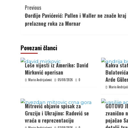
Continue
Previous
Reading
Đorđije Pavićević: Pullen i Waller ne znače kraj
prelaznog roka za Mornar
Povezani članci
Loše vijesti iz Amerike: David
Kakva stat
Mirković operisan
Bulatovića
Arde Güler
Mario Andrijašević
05/08/2026
0
Mario Andrijaš
Mitrović objavio spisak za
GOTOVO JE:
Gruziju i Ukrajinu: Radović se
zvanično n
vraća u reprezentaciju
pojačao Sa
detalji tr
Mario Andrijašević
03/08/2026
0