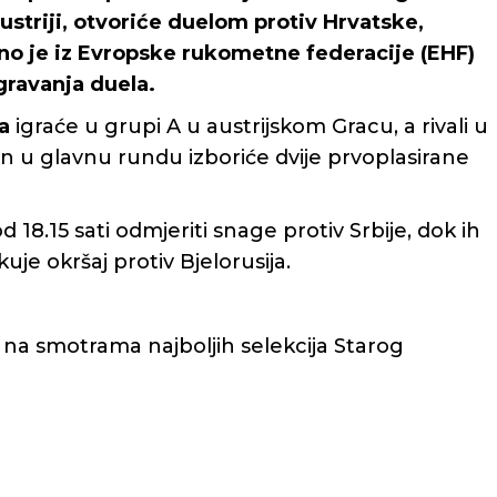
ustriji, otvoriće duelom protiv Hrvatske,
no je iz Evropske rukometne federacije (EHF)
igravanja duela.
a
igraće u grupi A u austrijskom Gracu, a rivali u
n u glavnu rundu izboriće dvije prvoplasirane
d 18.15 sati odmjeriti snage protiv Srbije, dok ih
uje okršaj protiv Bjelorusija.
 na smotrama najboljih selekcija Starog