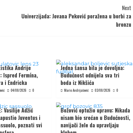
Next
Univerzijada: Jovana Peković poražena u borbi za
bronzu
istika Andrije
Jedna šansa bila je dovoljna:
: Ispred Fermína,
Budućnost odnijela sva tri
a i Endricka
boda iz Nikšića
ević
04/08/2026
0
Mario Andrijašević
03/08/2026
0
 Vasilije Adžić
Božović optužio upravu: Nikada
apustio Juventus i
nisam bio srećan u Budućnosti,
ssuolo, poznati svi
navijači žele da upravljaju
ansfera
klubom