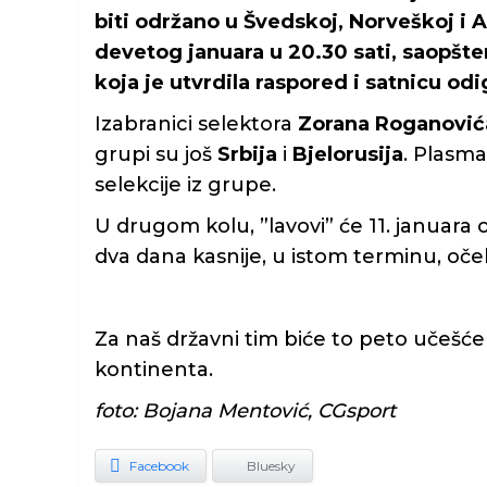
biti održano u Švedskoj, Norveškoj i A
devetog januara u 20.30 sati, saopšte
koja je utvrdila raspored i satnicu od
Izabranici selektora
Zorana Roganović
grupi su još
Srbija
i
Bjelorusija
. Plasma
selekcije iz grupe.
U drugom kolu, ”lavovi” će 11. januara o
dva dana kasnije, u istom terminu, oček
Za naš državni tim biće to peto učešće
kontinenta.
foto: Bojana Mentović, CGsport
Facebook
Bluesky