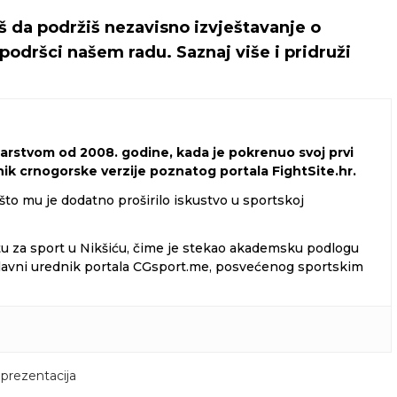
iš da podržiš nezavisno izvještavanje o
podršci našem radu. Saznaj više i pridruži
narstvom od 2008. godine, kada je pokrenuo svoj prvi
dnik crnogorske verzije poznatog portala FightSite.hr.
 što mu je dodatno proširilo iskustvo u sportskoj
tu za sport u Nikšiću, čime je stekao akademsku podlogu
i glavni urednik portala CGsport.me, posvećenog sportskim
prezentacija