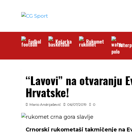
Skip
to
content
Fudbal
Košarka
Rukomet
Vaterp
“Lavovi” na otvaranju 
Hrvatske!
Mario Andrijašević
06/07/2019
0
Crnorski rukometaši takmičenje na 