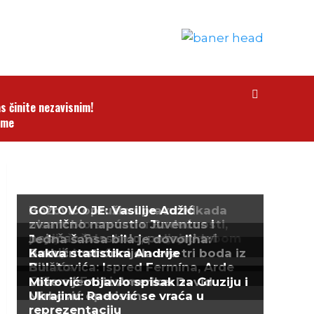
as činite nezavisnim!