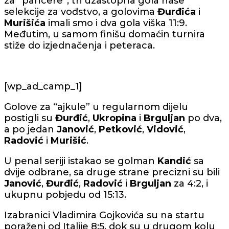
za “pancere”, tri uzastopna gola naše
selekcije za vođstvo, a golovima
Đurđića
i
Murišića
imali smo i dva gola viška 11:9.
Međutim, u samom finišu domaćin turnira
stiže do izjednačenja i peteraca.
[wp_ad_camp_1]
Golove za “ajkule” u regularnom dijelu
postigli su
Đurđić
,
Ukropina
i
Brguljan
po dva,
a po jedan
Janović
,
Petković
,
Vidović
,
Radović
i
Murišić
.
U penal seriji istakao se golman
Kandić
sa
dvije odbrane, sa druge strane precizni su bili
Janović
,
Đurđić
,
Radović
i
Brguljan
za 4:2, i
ukupnu pobjedu od 15:13.
Izabranici Vladimira Gojkovića su na startu
poraženi od Italije 8:5, dok su u drugom kolu