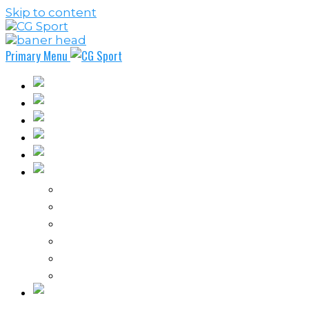
Skip to content
Primary Menu
Fudbal
Košarka
Rukomet
Vaterpolo
Borilački sportovi
Ostali sportovi
FPL – Fantazi Premijer liga
Odbojka
Tenis
Intervju
Kolumne
Ostalo
Vi nas činite nezavisnim!