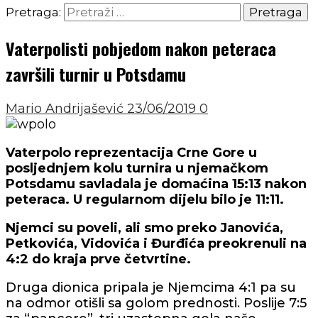
Pretraga:
Vaterpolisti pobjedom nakon peteraca
završili turnir u Potsdamu
Mario Andrijašević
23/06/2019
0
Vaterpolo reprezentacija Crne Gore u
posljednjem kolu turnira u njemačkom
Potsdamu savladala je domaćina 15:13 nakon
peteraca. U regularnom dijelu bilo je 11:11.
Njemci su poveli, ali smo preko
Janovića
,
Petkovića
,
Vidovića
i
Đurđića
preokrenuli na
4:2 do kraja prve četvrtine.
Druga dionica pripala je Njemcima 4:1 pa su
na odmor otišli sa golom prednosti. Poslije 7:5