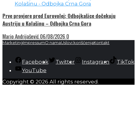
Prve provjere pred Eurovolej: Odbojkašice dočekuju
Austriju u Kolašinu – Odbojka Crna Gora
Mario Andrijašević
06/08/2026
0
Marketing
Impressum
O nama
Uslovi korišćenja
Kontakt
Facebook
Twitter
Instagram
TikTok
YouTube
Copyright © 2026 All rights reserved.