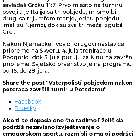
savladali Grčku 11:7. Prvo mjesto na turniru
osvojila je Italija sa tri pobjede, mi smo bili
drugi sa trijumfom manje, jednu pobjedu
imali su Njemci, dok su sva tri meča izgubili
Grci.
Nakon Njemačke, Ivović i drugovi nastaviće
pripreme na Škveru, 4. jula treniraće u
Podgorici, dok 5. jula putuju za Kinu na završni
pripreme. Svjetsko prvenstvo je na programu
od 15. do 28. jula.
Share the post "Vaterpolisti pobjedom nakon
peteraca završili turnir u Potsdamu"
Facebook
Bluesky
Ako ti se dopada ono što radimo i želiš da
podržiš nezavisno izvještavanje o
crnogorskom sportu, razmisli o maloj podršci