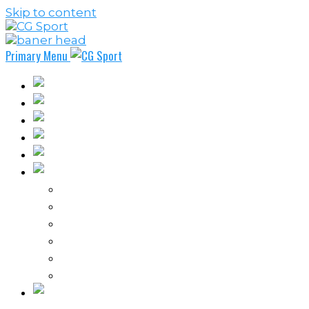
Skip to content
Primary Menu
Fudbal
Košarka
Rukomet
Vaterpolo
Borilački sportovi
Ostali sportovi
FPL – Fantazi Premijer liga
Odbojka
Tenis
Intervju
Kolumne
Ostalo
Vi nas činite nezavisnim!