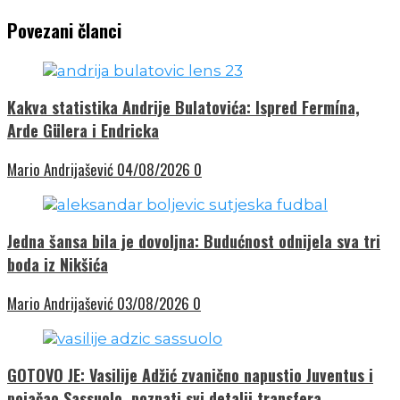
Povezani članci
Kakva statistika Andrije Bulatovića: Ispred Fermína,
Arde Gülera i Endricka
Mario Andrijašević
04/08/2026
0
Jedna šansa bila je dovoljna: Budućnost odnijela sva tri
boda iz Nikšića
Mario Andrijašević
03/08/2026
0
GOTOVO JE: Vasilije Adžić zvanično napustio Juventus i
pojačao Sassuolo, poznati svi detalji transfera