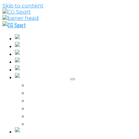
Skip to content
Fudbal
Košarka
Rukomet
Vaterpolo
Borilački sportovi
Ostali sportovi
FPL – Fantazi Premijer liga
Odbojka
Tenis
Intervju
Kolumne
Ostalo
Vi nas činite nezavisnim!