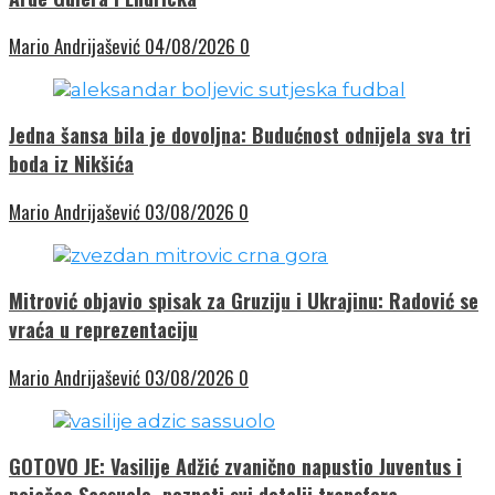
Mario Andrijašević
04/08/2026
0
Jedna šansa bila je dovoljna: Budućnost odnijela sva tri
boda iz Nikšića
Mario Andrijašević
03/08/2026
0
Mitrović objavio spisak za Gruziju i Ukrajinu: Radović se
vraća u reprezentaciju
Mario Andrijašević
03/08/2026
0
GOTOVO JE: Vasilije Adžić zvanično napustio Juventus i
pojačao Sassuolo, poznati svi detalji transfera