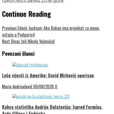
rukometni savez crne gore
Continue Reading
Previous
Edwin Jackson: Ako Bokan ima projekat za mene,
ostaću u Podgorici!
Next
Divac želi Nikolu Vučevića!
Povezani članci
Loše vijesti iz Amerike: David Mirković operisan
Mario Andrijašević
05/08/2026
0
Kakva statistika Andrije Bulatovića: Ispred Fermína,
Arde Gülera i Endricka