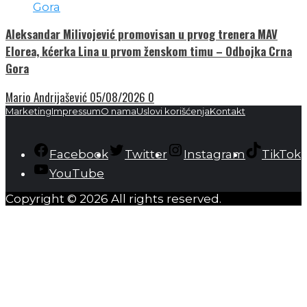
Aleksandar Milivojević promovisan u prvog trenera MAV
Elorea, kćerka Lina u prvom ženskom timu – Odbojka Crna
Gora
Mario Andrijašević
05/08/2026
0
Marketing
Impressum
O nama
Uslovi korišćenja
Kontakt
Facebook
Twitter
Instagram
TikTok
YouTube
Copyright © 2026 All rights reserved.