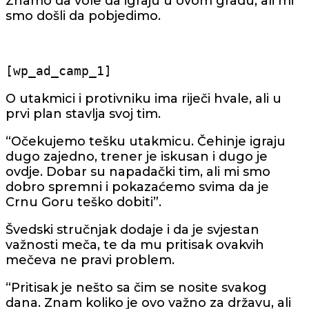
Znamo da vole da igraju u ovom gradu, ali mi
smo došli da pobjedimo.
[wp_ad_camp_1]
O utakmici i protivniku ima riječi hvale, ali u
prvi plan stavlja svoj tim.
“Očekujemo tešku utakmicu. Čehinje igraju
dugo zajedno, trener je iskusan i dugo je
ovdje. Dobar su napadački tim, ali mi smo
dobro spremni i pokazaćemo svima da je
Crnu Goru teško dobiti”.
Švedski stručnjak dodaje i da je svjestan
važnosti meča, te da mu pritisak ovakvih
mečeva ne pravi problem.
“Pritisak je nešto sa čim se nosite svakog
dana. Znam koliko je ovo važno za državu, ali