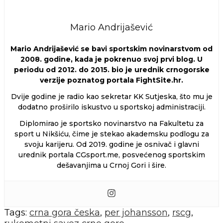
Mario Andrijašević
Mario Andrijašević se bavi sportskim novinarstvom od
2008. godine, kada je pokrenuo svoj prvi blog. U
periodu od 2012. do 2015. bio je urednik crnogorske
verzije poznatog portala FightSite.hr.
Dvije godine je radio kao sekretar KK Sutjeska, što mu je
dodatno proširilo iskustvo u sportskoj administraciji.
Diplomirao je sportsko novinarstvo na Fakultetu za
sport u Nikšiću, čime je stekao akademsku podlogu za
svoju karijeru. Od 2019. godine je osnivač i glavni
urednik portala CGsport.me, posvećenog sportskim
dešavanjima u Crnoj Gori i šire.
Tags:
crna gora česka
,
per johansson
,
rscg
,