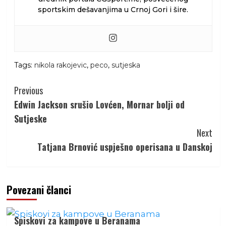
sportskim dešavanjima u Crnoj Gori i šire.
Tags:
nikola rakojevic
,
peco
,
sutjeska
Continue
Previous
Reading
Edwin Jackson srušio Lovćen, Mornar bolji od
Sutjeske
Next
Tatjana Brnović uspješno operisana u Danskoj
Povezani članci
Spiskovi za kampove u Beranama