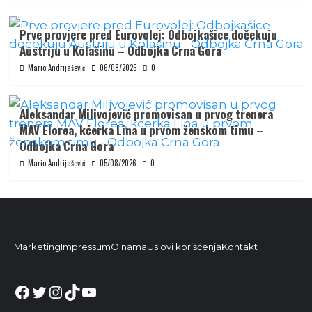
Prve provjere pred Eurovolej: Odbojkašice dočekuju
Austriju u Kolašinu – Odbojka Crna Gora
Mario Andrijašević
06/08/2026
0
Aleksandar Milivojević promovisan u prvog trenera
MAV Elorea, kćerka Lina u prvom ženskom timu –
Odbojka Crna Gora
Mario Andrijašević
05/08/2026
0
Marketing
Impressum
O nama
Uslovi korišćenja
Kontakt
Facebook
Twitter
Instagram
TikTok
YouTube