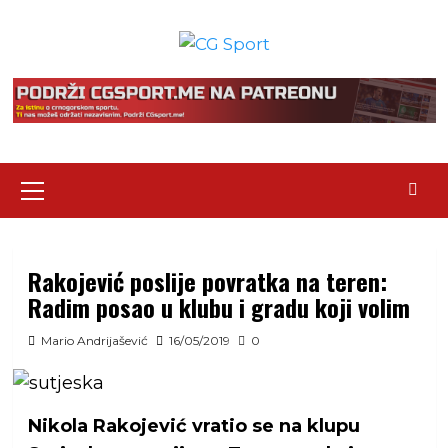
Skip
to
content
Primary
Menu
Rakojević poslije povratka na teren:
Radim posao u klubu i gradu koji volim
Mario Andrijašević
16/05/2019
0
Nikola Rakojević vratio se na klupu