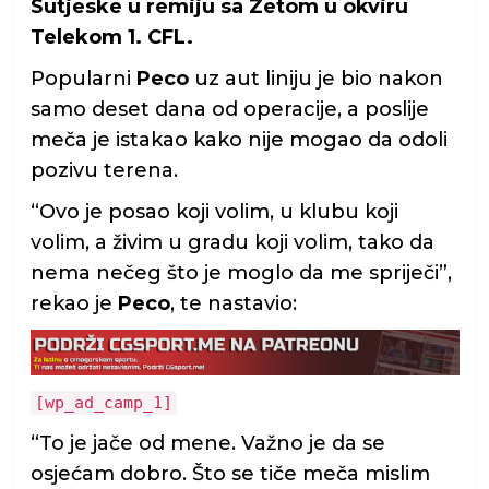
Sutjeske u remiju sa Zetom u okviru
Telekom 1. CFL.
Popularni
Peco
uz aut liniju je bio nakon
samo deset dana od operacije, a poslije
meča je istakao kako nije mogao da odoli
pozivu terena.
“Ovo je posao koji volim, u klubu koji
volim, a živim u gradu koji volim, tako da
nema nečeg što je moglo da me spriječi”,
rekao je
Peco
, te nastavio:
[wp_ad_camp_1]
“To je jače od mene. Važno je da se
osjećam dobro. Što se tiče meča mislim