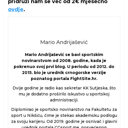
pridruži nam se već od 2€ mjesečno
ovdje
.
Mario Andrijašević
Mario Andrijašević se bavi sportskim
novinarstvom od 2008. godine, kada je
pokrenuo svoj prvi blog. U periodu od 2012. do
2015. bio je urednik crnogorske verzije
poznatog portala FightSite.hr.
Dvije godine je radio kao sekretar KK Sutjeska, što
mu je dodatno proširilo iskustvo u sportskoj
administraciji.
Diplomirao je sportsko novinarstvo na Fakultetu za
sport u Nikšiću, čime je stekao akademsku podlogu
za svoju karijeru. Od 2019. godine je osnivač i glavni
urednik portala CGsport.me, posvećenog