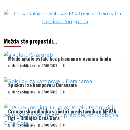
Možda ste propustili…
Mlade ajkule ostale bez plasmana u osminu finala
Mario Andrijašević
07/08/2026
0
Spiskovi za kampove u Beranama
Mario Andrijašević
07/08/2026
0
Crnogorska odbojka sa četiri predstavnika u MEVZA
ligi – Odbojka Crna Gora
Mario Andrijašević
07/08/2026
0