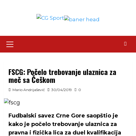
Skip
to
content
Primary
Menu
FSCG: Počelo trebovanje ulaznica za
meč sa Češkom
Mario Andrijašević
30/04/2019
0
Fudbalski savez Crne Gore saopštio je
kako je počelo trebovanje ulaznica za
pravna i fizička lica za duel kvalifikacija