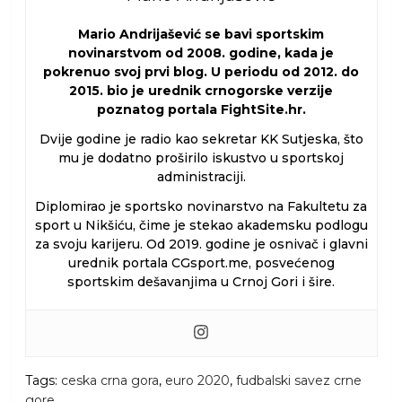
Mario Andrijašević se bavi sportskim
novinarstvom od 2008. godine, kada je
pokrenuo svoj prvi blog. U periodu od 2012. do
2015. bio je urednik crnogorske verzije
poznatog portala FightSite.hr.
Dvije godine je radio kao sekretar KK Sutjeska, što
mu je dodatno proširilo iskustvo u sportskoj
administraciji.
Diplomirao je sportsko novinarstvo na Fakultetu za
sport u Nikšiću, čime je stekao akademsku podlogu
za svoju karijeru. Od 2019. godine je osnivač i glavni
urednik portala CGsport.me, posvećenog
sportskim dešavanjima u Crnoj Gori i šire.
Tags:
ceska crna gora
,
euro 2020
,
fudbalski savez crne
gore