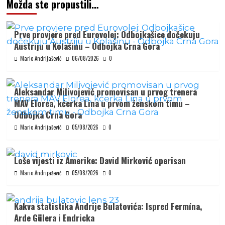
Možda ste propustili…
Prve provjere pred Eurovolej: Odbojkašice dočekuju
Austriju u Kolašinu – Odbojka Crna Gora
Mario Andrijašević
06/08/2026
0
Aleksandar Milivojević promovisan u prvog trenera
MAV Elorea, kćerka Lina u prvom ženskom timu –
Odbojka Crna Gora
Mario Andrijašević
05/08/2026
0
Loše vijesti iz Amerike: David Mirković operisan
Mario Andrijašević
05/08/2026
0
Kakva statistika Andrije Bulatovića: Ispred Fermína,
Arde Gülera i Endricka