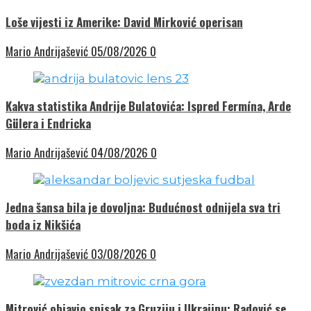
Loše vijesti iz Amerike: David Mirković operisan
Mario Andrijašević
05/08/2026
0
Kakva statistika Andrije Bulatovića: Ispred Fermína, Arde
Gülera i Endricka
Mario Andrijašević
04/08/2026
0
Jedna šansa bila je dovoljna: Budućnost odnijela sva tri
boda iz Nikšića
Mario Andrijašević
03/08/2026
0
Mitrović objavio spisak za Gruziju i Ukrajinu: Radović se