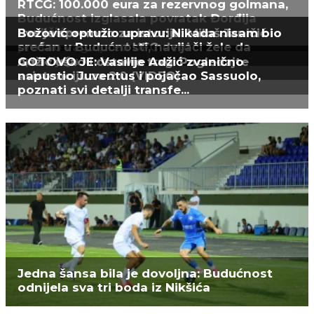
RTCG: 100.000 eura za rezervnog golmana,
Budućnost izglasala povratak Đorđija
Pavličića
Sve je spremno za istoriju: Miloš Janičić
Božović optužio upravu: Nikada nisam bio
prošao vagu pred UFC debi
srećan u Budućnosti, navijači žele da
upravljaju klubom
Adžić ušao i ostavio trag: Pogledajte
GOTOVO JE: Vasilije Adžić zvanično
asistenciju za 2:0 (VIDEO)
napustio Juventus i pojačao Sassuolo,
poznati svi detalji transfe...
Jedna šansa bila je dovoljna: Budućnost
odnijela sva tri boda iz Nikšića