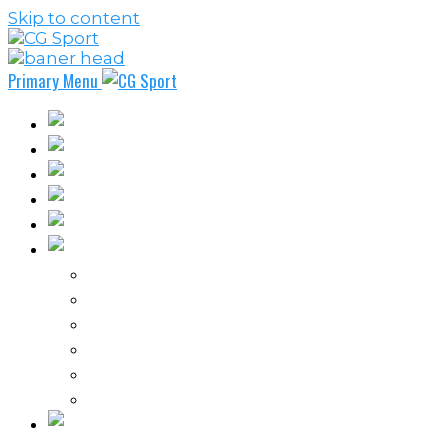
Skip to content
Primary Menu
Fudbal
Košarka
Rukomet
Vaterpolo
Borilački sportovi
Ostali sportovi
FPL – Fantazi Premijer liga
Odbojka
Tenis
Intervju
Kolumne
Ostalo
Vi nas činite nezavisnim!