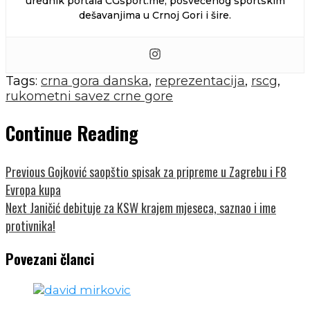
urednik portala CGsport.me, posvećenog sportskim
dešavanjima u Crnoj Gori i šire.
Tags:
crna gora danska
,
reprezentacija
,
rscg
,
rukometni savez crne gore
Continue Reading
Previous
Gojković saopštio spisak za pripreme u Zagrebu i F8
Evropa kupa
Next
Janičić debituje za KSW krajem mjeseca, saznao i ime
protivnika!
Povezani članci