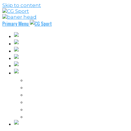
Skip to content
Primary Menu
Fudbal
Košarka
Rukomet
Vaterpolo
Borilački sportovi
Ostali sportovi
FPL – Fantazi Premijer liga
Odbojka
Tenis
Intervju
Kolumne
Ostalo
Vi nas činite nezavisnim!