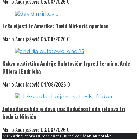
Mario Andrijašević
05/08/2026
0
Loše vijesti iz Amerike: David Mirković operisan
Mario Andrijašević
05/08/2026
0
Kakva statistika Andrije Bulatovića: Ispred Fermína, Arde
Gülera i Endricka
Mario Andrijašević
04/08/2026
0
Jedna šansa bila je dovoljna: Budućnost odnijela sva tri
boda iz Nikšića
Mario Andrijašević
03/08/2026
0
Marketing
Impressum
O nama
Uslovi korišćenja
Kontakt