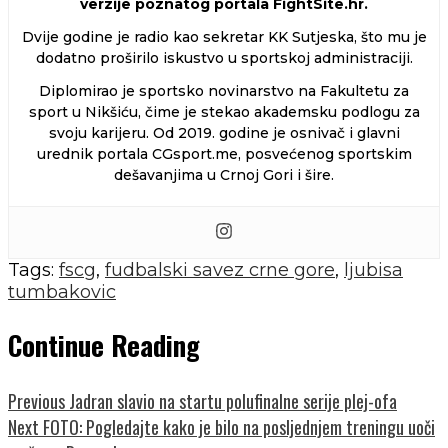
verzije poznatog portala FightSite.hr.
Dvije godine je radio kao sekretar KK Sutjeska, što mu je
dodatno proširilo iskustvo u sportskoj administraciji.
Diplomirao je sportsko novinarstvo na Fakultetu za
sport u Nikšiću, čime je stekao akademsku podlogu za
svoju karijeru. Od 2019. godine je osnivač i glavni
urednik portala CGsport.me, posvećenog sportskim
dešavanjima u Crnoj Gori i šire.
Tags:
fscg
,
fudbalski savez crne gore
,
ljubisa
tumbakovic
Continue Reading
Previous
Jadran slavio na startu polufinalne serije plej-ofa
Next
FOTO: Pogledajte kako je bilo na posljednjem treningu uoči