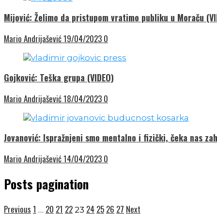
Mijović: Želimo da pristupom vratimo publiku u Moraču (V
Mario Andrijašević
19/04/2023
0
Gojković: Teška grupa (VIDEO)
Mario Andrijašević
18/04/2023
0
Jovanović: Ispražnjeni smo mentalno i fizički, čeka nas z
Mario Andrijašević
14/04/2023
0
Posts pagination
Previous
1
20
21
22
24
25
26
27
Next
…
23