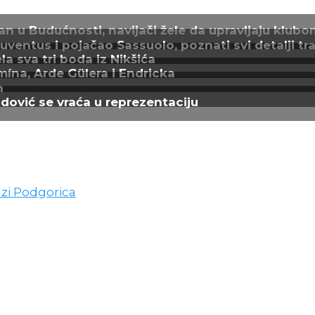
n u Budućnosti, navijači žele da upravljaju klubo
entus i pojačao Sassuolo, poznati svi detalji tra
a sva tri boda iz Nikšića
mína, Arde Gülera i Endricka
n
adović se vraća u reprezentaciju