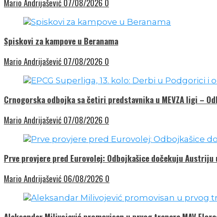
Mario Andrijašević
07/08/2026
0
Spiskovi za kampove u Beranama
Mario Andrijašević
07/08/2026
0
Crnogorska odbojka sa četiri predstavnika u MEVZA ligi – O
Mario Andrijašević
07/08/2026
0
Prve provjere pred Eurovolej: Odbojkašice dočekuju Austriju
Mario Andrijašević
06/08/2026
0
Aleksandar Milivojević promovisan u prvog trenera MAV Elor