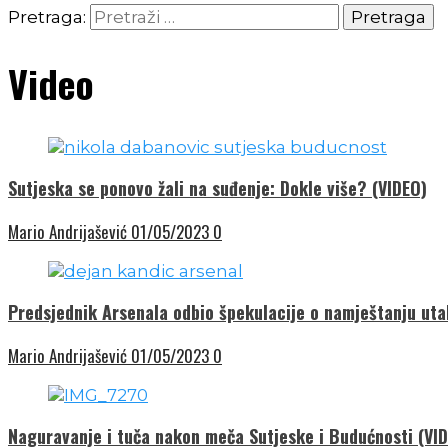
Pretraga:
Video
Sutjeska se ponovo žali na suđenje: Dokle više? (VIDEO)
Mario Andrijašević
01/05/2023
0
Predsjednik Arsenala odbio špekulacije o namještanju ut
Mario Andrijašević
01/05/2023
0
Naguravanje i tuča nakon meča Sutjeske i Budućnosti (VI