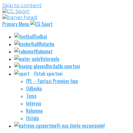
Skip to content
Primary Menu
Fudbal
Košarka
Rukomet
Vaterpolo
Borilački sportovi
Ostali sportovi
FPL – Fantazi Premijer liga
Odbojka
Tenis
Intervju
Kolumne
Ostalo
Vi nas činite nezavisnim!