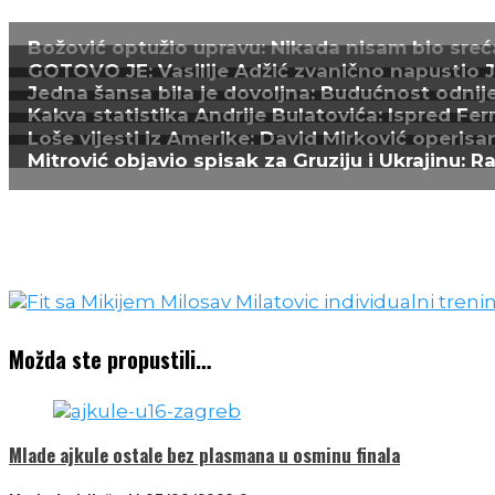
Božović optužio upravu: Nikada nisam bio sreća
GOTOVO JE: Vasilije Adžić zvanično napustio Juv
Jedna šansa bila je dovoljna: Budućnost odnijel
Kakva statistika Andrije Bulatovića: Ispred Fer
Loše vijesti iz Amerike: David Mirković operisa
Mitrović objavio spisak za Gruziju i Ukrajinu: R
Možda ste propustili…
Mlade ajkule ostale bez plasmana u osminu finala