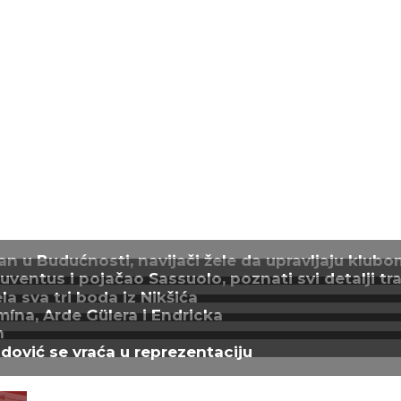
n u Budućnosti, navijači žele da upravljaju klubo
entus i pojačao Sassuolo, poznati svi detalji tra
a sva tri boda iz Nikšića
mína, Arde Gülera i Endricka
n
adović se vraća u reprezentaciju