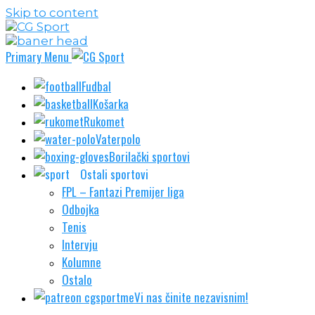
Skip to content
Primary Menu
Fudbal
Košarka
Rukomet
Vaterpolo
Borilački sportovi
Ostali sportovi
FPL – Fantazi Premijer liga
Odbojka
Tenis
Intervju
Kolumne
Ostalo
Vi nas činite nezavisnim!