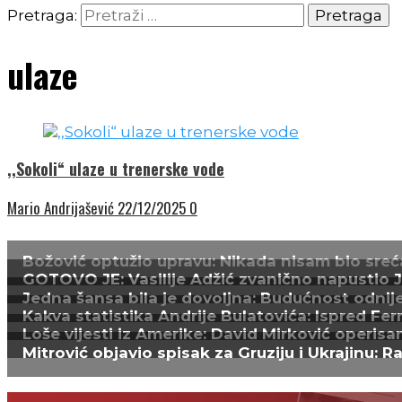
Pretraga:
ulaze
,,Sokoli“ ulaze u trenerske vode
Mario Andrijašević
22/12/2025
0
Božović optužio upravu: Nikada nisam bio sreća
GOTOVO JE: Vasilije Adžić zvanično napustio Juv
Jedna šansa bila je dovoljna: Budućnost odnijel
Kakva statistika Andrije Bulatovića: Ispred Fer
Loše vijesti iz Amerike: David Mirković operisa
Mitrović objavio spisak za Gruziju i Ukrajinu: R