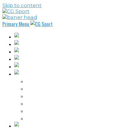
Skip to content
Primary Menu
Fudbal
Košarka
Rukomet
Vaterpolo
Borilački sportovi
Ostali sportovi
FPL – Fantazi Premijer liga
Odbojka
Tenis
Intervju
Kolumne
Ostalo
Vi nas činite nezavisnim!