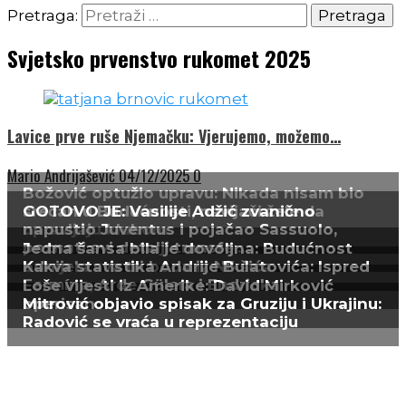
Pretraga:
Svjetsko prvenstvo rukomet 2025
Lavice prve ruše Njemačku: Vjerujemo, možemo…
Mario Andrijašević
04/12/2025
0