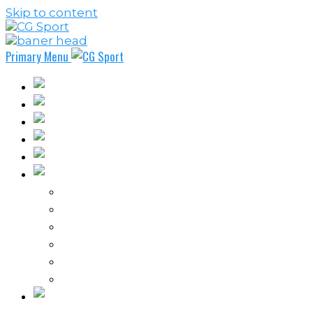
Skip to content
Primary Menu
Fudbal
Košarka
Rukomet
Vaterpolo
Borilački sportovi
Ostali sportovi
FPL – Fantazi Premijer liga
Odbojka
Tenis
Intervju
Kolumne
Ostalo
Vi nas činite nezavisnim!