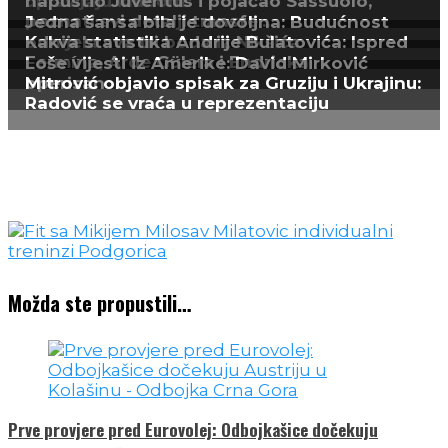
Možda ste propustili…
Prve provjere pred Eurovolej: Odbojkašice dočekuju