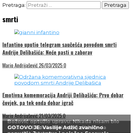
Pretraga:
smrti
Infantino uputio telegram saučešća povodom smrti
Andrije Delibašića: Neće pasti u zaborav
Mario Andrijašević
26/03/2025
0
Emotivna komemoracija Andriji Delibašiću: Prvo dobar
čovjek, pa tek onda dobar igrač
Mario Andrijašević
21/03/2025
0