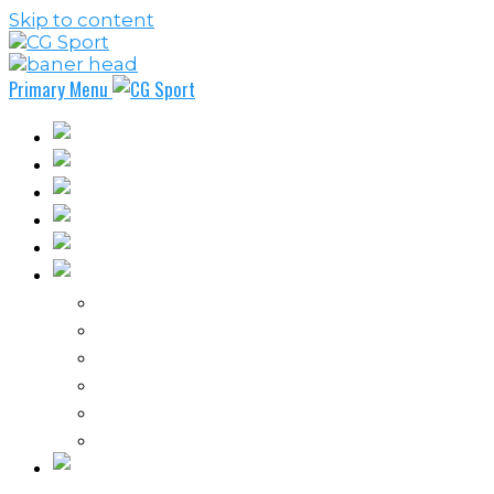
Skip to content
Primary Menu
Fudbal
Košarka
Rukomet
Vaterpolo
Borilački sportovi
Ostali sportovi
FPL – Fantazi Premijer liga
Odbojka
Tenis
Intervju
Kolumne
Ostalo
Vi nas činite nezavisnim!