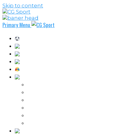
Skip to content
Primary Menu
Fudbal
Košarka
Rukomet
Vaterpolo
Borilački sportovi
Ostali sportovi
FPL – Fantazi Premijer liga
Odbojka
Tenis
Intervju
Kolumne
Ostalo
Vi nas činite nezavisnim!